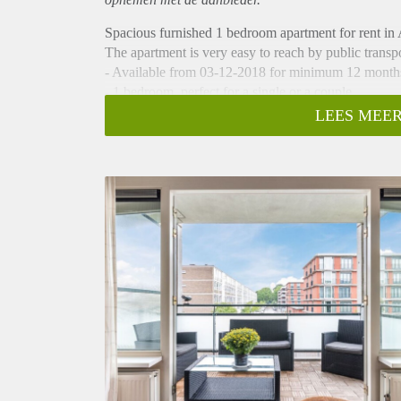
Spacious furnished 1 bedroom apartment for rent in
The apartment is very easy to reach by public transp
- Available from 03-12-2018 for minimum 12 month
- 1 bedroom, perfect for a single or a couple
- 70m2
LEES MEER
- Fully equipped kitchen
- Fully Furnished
- Close to public transport
- Bathroom with shower and sink
- Separate toilet
- 2nd floor
- Spacious sunny balcony
- Registration possible
- External storage
- Parking permit directly available
- Double glassed windows
Rental price € 1450,- excluding utilities
Deposit equal to 2 months rent