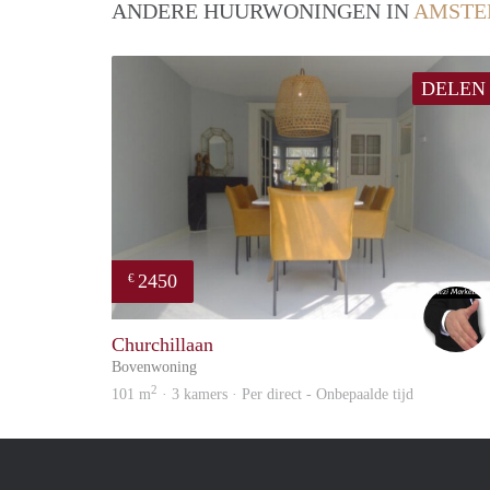
ANDERE HUURWONINGEN IN
AMSTE
DELEN
2450
€
Churchillaan
Bovenwoning
2
101 m
· 3 kamers · Per direct - Onbepaalde tijd