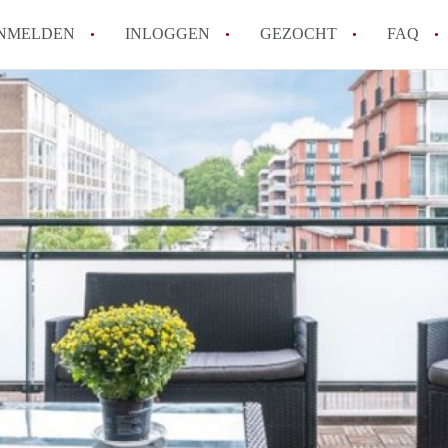
NMELDEN
INLOGGEN
GEZOCHT
FAQ
Hoe voorkom ik oplichting bij het huren
Wat is het verschil tussen sociale huur en
Heb ik recht op huurtoeslag in Amsterda
Hoe vind ik snel een huurwoning in Ams
Wat is een normale huurprijs voor een st
Alle veelgestelde vragen