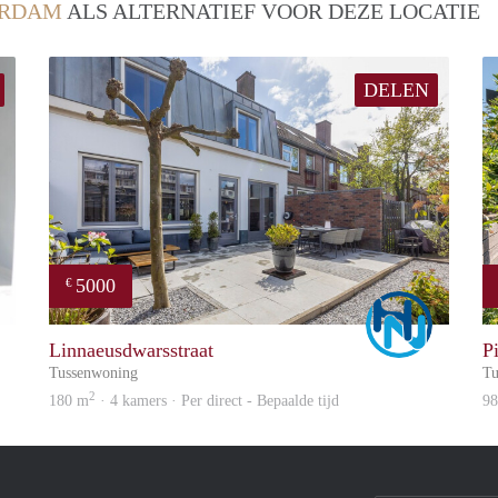
RDAM
ALS ALTERNATIEF VOOR DEZE LOCATIE
DELEN
5000
€
Alex
Marco
Linnaeusdwarsstraat
P
Tussenwoning
Tu
2
180 m
· 4 kamers · Per direct - Bepaalde tijd
9