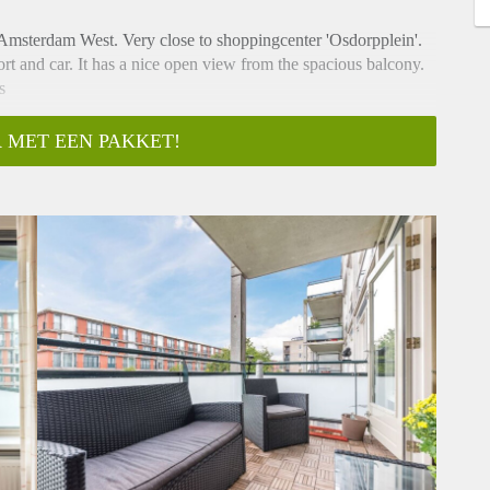
 Amsterdam West. Very close to shoppingcenter 'Osdorpplein'.
ort and car. It has a nice open view from the spacious balcony.
s
 MET EEN PAKKET!