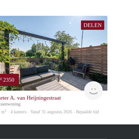
DELEN
2350
€
Zaanstad
ieter A. van Heijningestraat
ssenwoning
2
8 m
· 4 kamers · Vanaf 31 augustus 2026 - Bepaalde tijd