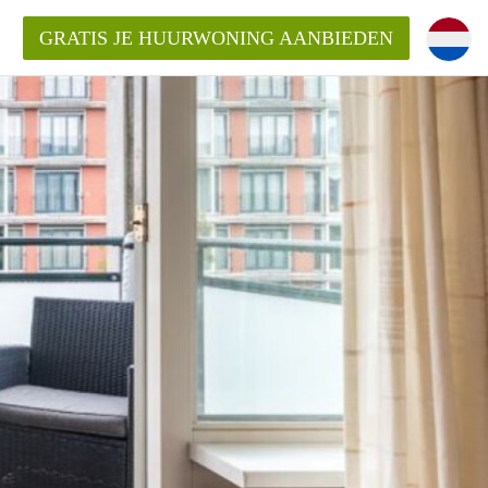
GRATIS JE HUURWONING AANBIEDEN
 van een woning?
 vrije sector in Amsterdam?
m?
terdam?
udio of appartement in Amsterdam?