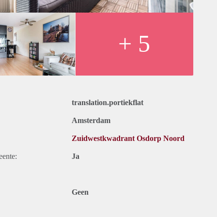
+ 5
translation.portiekflat
Amsterdam
Zuidwestkwadrant Osdorp Noord
eente:
Ja
Geen