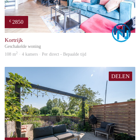
2850
€
Marc
Kortrijk
Geschakelde woning
2
108 m
· 4 kamers · Per direct - Bepaalde tijd
DELEN