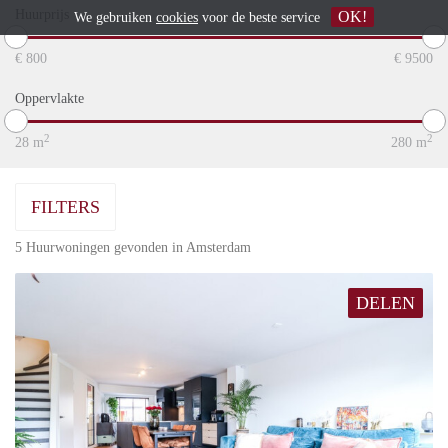
Huurprijs
OK!
We gebruiken
cookies
voor de beste service
€
800
€
9500
Oppervlakte
2
2
28
m
280
m
FILTERS
5 Huurwoningen gevonden in Amsterdam
DELEN