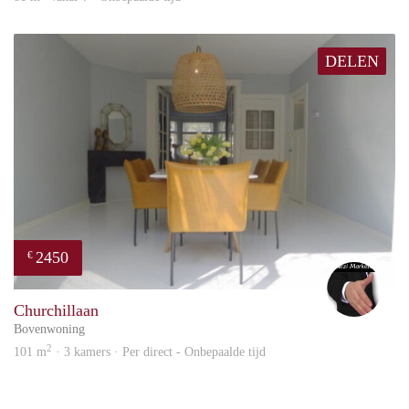
DELEN
2450
€
Alex
Churchillaan
Bovenwoning
2
101 m
· 3 kamers · Per direct - Onbepaalde tijd