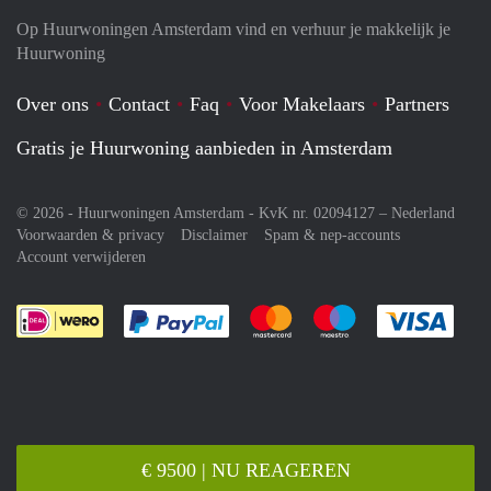
Op Huurwoningen Amsterdam vind en verhuur je makkelijk je
Huurwoning
Over ons
Contact
Faq
Voor Makelaars
Partners
Gratis je Huurwoning aanbieden in Amsterdam
© 2026 - Huurwoningen Amsterdam - KvK nr. 02094127 –
Nederland
Voorwaarden & privacy
Disclaimer
Spam & nep-accounts
Account verwijderen
Je rekent gemakkelijk af met Paypal
Je rekent gemakkelijk af met M
Je rekent gemakkelij
Je re
€ 9500 | NU REAGEREN