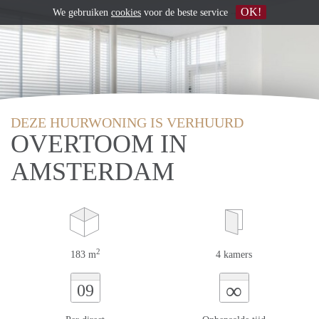
OK!
We gebruiken
cookies
voor de beste service
DEZE HUURWONING IS VERHUURD
OVERTOOM IN
AMSTERDAM
2
183 m
4 kamers
∞
09