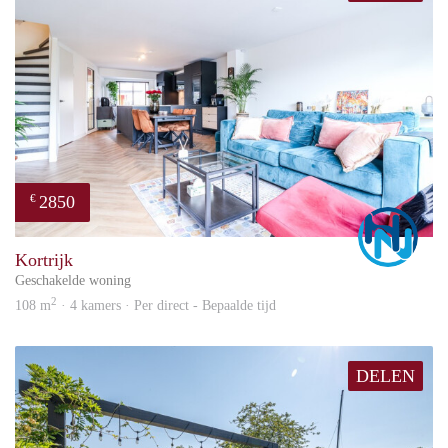
2850
€
Marc
Kortrijk
Geschakelde woning
2
108 m
· 4 kamers · Per direct - Bepaalde tijd
DELEN