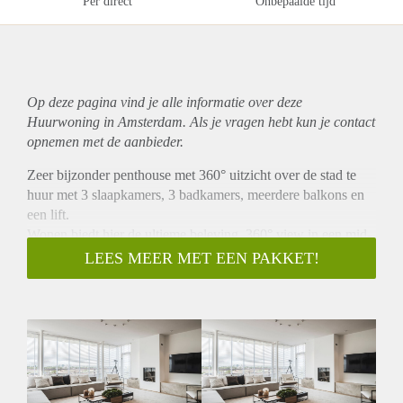
Per direct
Onbepaalde tijd
Op deze pagina vind je alle informatie over deze
Huurwoning in Amsterdam. Als je vragen hebt kun je contact
opnemen met de aanbieder.
Zeer bijzonder penthouse met 360° uitzicht over de stad te
huur met 3 slaapkamers, 3 badkamers, meerdere balkons en
een lift.
Wonen biedt hier de ultieme beleving, 360° view in een mid-
century penthouse.
LEES MEER MET EEN PAKKET!
De voormalige directiesuite van Autopon is omgetoverd tot
een spectaculair penthouse, met een werkelijk ongekend 360°
graden uitzicht over Amsterdam.
De huidige eigenaar zag destijds de potentie van dit unieke
object bovenop dit markante gebouw. Het vele licht, het
ongekende vrije uitzicht, terrassen en de architectonische
waarde van dit in 1955-1961 door architect Ingenieur Ben