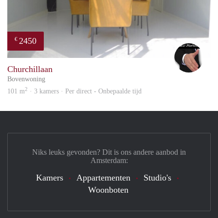
2450
€
Alex
Churchillaan
Bovenwoning
2
101 m
· 3 kamers · Per direct - Onbepaalde tijd
Niks leuks gevonden? Dit is ons andere aanbod in
Amsterdam:
Kamers
Appartementen
Studio's
Woonboten