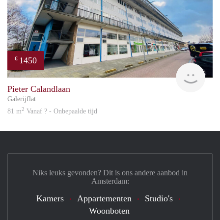
1450
€
Great
Pieter Calandlaan
Galerijflat
2
81 m
Vanaf ? - Onbepaalde tijd
Niks leuks gevonden? Dit is ons andere aanbod in
Amsterdam:
Kamers
Appartementen
Studio's
Woonboten