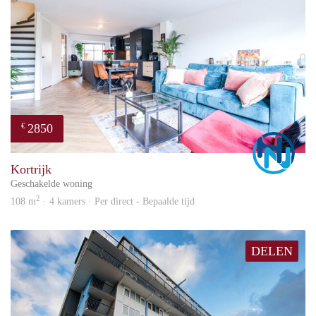
2850
€
Marc
Kortrijk
Geschakelde woning
2
108 m
· 4 kamers · Per direct - Bepaalde tijd
DELEN