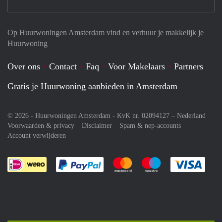
Op Huurwoningen Amsterdam vind en verhuur je makkelijk je
Huurwoning
Over ons
Contact
Faq
Voor Makelaars
Partners
Gratis je Huurwoning aanbieden in Amsterdam
© 2026 - Huurwoningen Amsterdam - KvK nr. 02094127 –
Nederland
Voorwaarden & privacy
Disclaimer
Spam & nep-accounts
Account verwijderen
Je rekent gemakkelijk af met Paypal
Je rekent gemakkelijk af met M
Je rekent gemakkelij
Je re