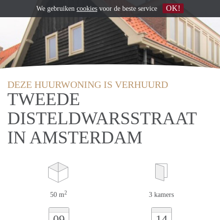
OK!
We gebruiken
cookies
voor de beste service
DEZE HUURWONING IS VERHUURD
TWEEDE
DISTELDWARSSTRAAT
IN AMSTERDAM
2
50 m
3 kamers
09
14