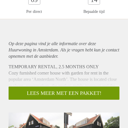
Per direct
Bepaalde tijd
Op deze pagina vind je alle informatie over deze
Huurwoning in Amsterdam. Als je vragen hebt kun je contact
opnemen met de aanbieder.
TEMPORARY RENTAL, 2.5 MONTHS ONLY
Cozy furnished corner house with garden for rent in the
popular area ‘Amsterdam North’. The house is located close
to shops, supermarkets, the market, public transport and the
ferry.
LEES MEER MET EEN PAKKET!
- Available from 01-03-2020 until 15-05-2020
- 2 bedrooms (sharing possible with maximum 2 persons)
- 50m2
- Kitchen with fridge / freezer, dishwasher, stove, hood, oven
/ microwave combination