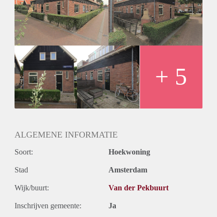
- Fully furnished
- Bathroom with shower and sink
- Separate toilet
- Washing machine and dryer
- Sunny garden
- Close to public transport
- Registration possible
+ 5
- Bicycle storage
- No pets
Rental price € 1350,- excluding utilities
Deposit equal to 2 months rent
ALGEMENE INFORMATIE
Soort:
Hoekwoning
Stad
Amsterdam
Wijk/buurt:
Van der Pekbuurt
Inschrijven gemeente:
Ja