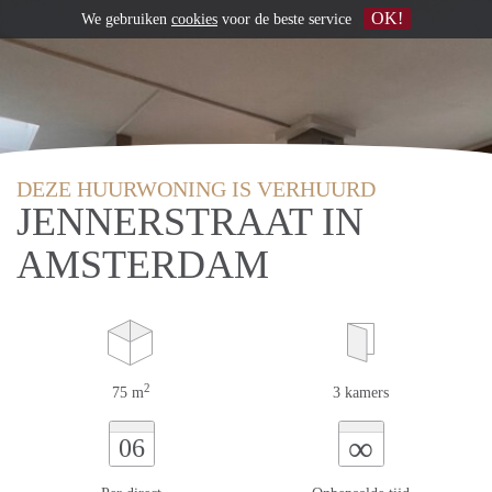
OK!
We gebruiken
cookies
voor de beste service
DEZE HUURWONING IS VERHUURD
JENNERSTRAAT IN
AMSTERDAM
2
75 m
3 kamers
∞
06