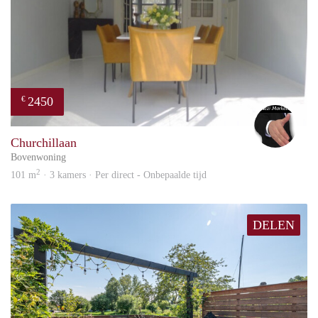
2450
€
Alex
Churchillaan
Bovenwoning
2
101 m
· 3 kamers · Per direct - Onbepaalde tijd
DELEN