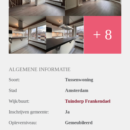
Specifications:
- Unfurnished (Furnished possible for an additional monthly
price)
- 2 bedrooms
- 2 bathrooms + toilet
+ 8
- Balcony
- 75 m2
- Available per direct
- Model B, maximum 24 month contract
- 2 months deposit
ALGEMENE INFORMATIE
Soort:
Tussenwoning
Stad
Amsterdam
Wijk/buurt:
Tuindorp Frankendael
Inschrijven gemeente:
Ja
Opleverniveau:
Gemeubileerd