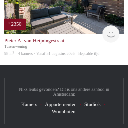
2350
€
Zaan
Pieter A. van Heijningestraat
Tussenwoning
2
98 m
· 4 kamers · Vanaf 31 augustus 2026 - Bepaalde tijd
Niks leuks gevonden? Dit is ons andere aanbod in
Amsterdam:
Kamers
Appartementen
Studio's
Woonboten