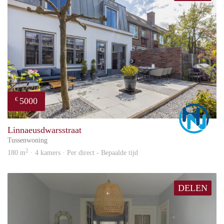
5000
€
Marc
Linnaeusdwarsstraat
Tussenwoning
2
180 m
· 4 kamers · Per direct - Bepaalde tijd
DELEN