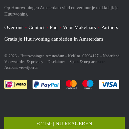
Op Huurwoningen Amsterdam vind en verhuur je makkelijk je
Huurwoning
Over ons
Contact
Faq
Voor Makelaars
Partners
Gratis je Huurwoning aanbieden in Amsterdam
© 2026 - Huurwoningen Amsterdam - KvK nr. 02094127 –
Nederland
Voorwaarden & privacy
Disclaimer
Spam & nep-accounts
Account verwijderen
Je rekent gemakkelijk af met Paypal
Je rekent gemakkelijk af met M
Je rekent gemakkelij
Je re
€ 2150 | NU REAGEREN