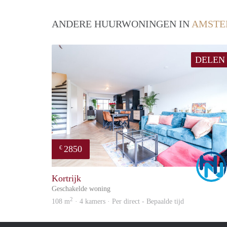
ANDERE HUURWONINGEN IN
AMSTE
DELEN
2850
€
Kortrijk
Geschakelde woning
2
108 m
· 4 kamers · Per direct - Bepaalde tijd