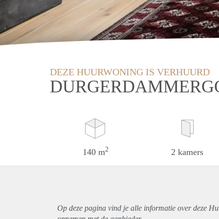
DEZE HUURWONING IS VERHUURD
DURGERDAMMERGO
2
140 m
2 kamers
Op deze pagina vind je alle informatie over deze H
opnemen met de aanbieder.