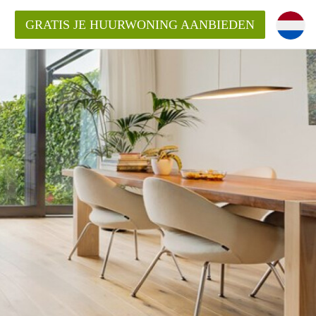
GRATIS JE HUURWONING AANBIEDEN
 van een woning?
 vrije sector in Amsterdam?
m?
terdam?
udio of appartement in Amsterdam?