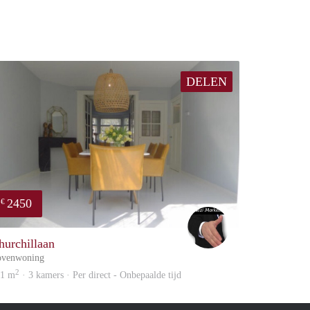
DELEN
2450
€
Alex
hurchillaan
ovenwoning
2
01 m
· 3 kamers · Per direct - Onbepaalde tijd