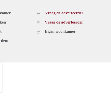
dkamer
Vraag de adverteerder
uken
Vraag de adverteerder
t
Eigen woonkamer
rdeur