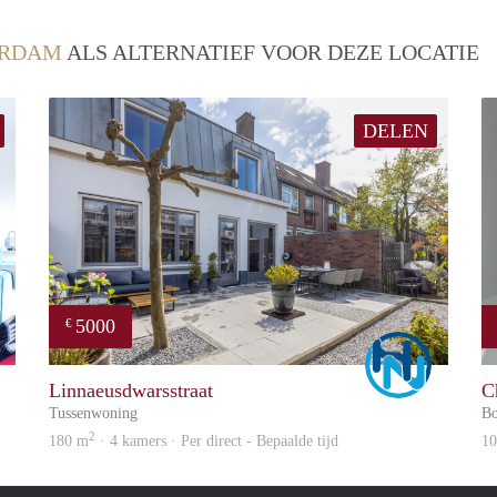
RDAM
ALS ALTERNATIEF VOOR DEZE LOCATIE
DELEN
5000
€
Marco
Marco
Linnaeusdwarsstraat
C
Tussenwoning
B
2
180 m
· 4 kamers · Per direct - Bepaalde tijd
1