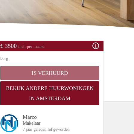
€ 3500
incl. per maand
borg
IS VERHUURD
BEKIJK ANDERE HUURWONINGEN
IN AMSTERDAM
Marco
Makelaar
7 jaar geleden lid geworden