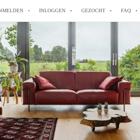
NMELDEN
INLOGGEN
GEZOCHT
FAQ
Hoe voorkom ik oplichting bij het huren
Wat is het verschil tussen sociale huur en
Heb ik recht op huurtoeslag in Amsterda
Hoe vind ik snel een huurwoning in Ams
Wat is een normale huurprijs voor een st
Alle veelgestelde vragen