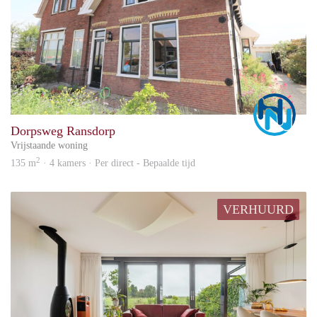
Marc
Dorpsweg Ransdorp
Vrijstaande woning
2
135 m
· 4 kamers · Per direct - Bepaalde tijd
VERHUURD