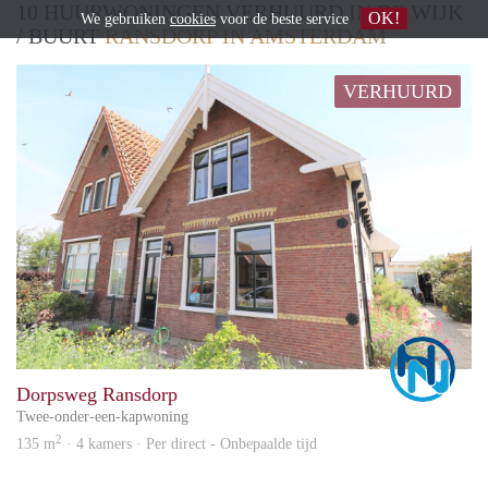
10 HUURWONINGEN VERHUURD IN DE WIJK
OK!
We gebruiken
cookies
voor de beste service
/ BUURT
RANSDORP IN AMSTERDAM
VERHUURD
Marc
Dorpsweg Ransdorp
Twee-onder-een-kapwoning
2
135 m
· 4 kamers · Per direct - Onbepaalde tijd