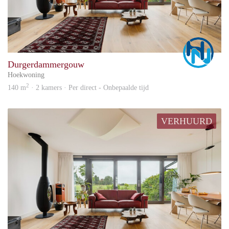
Marc
Durgerdammergouw
Hoekwoning
2
140 m
· 2 kamers · Per direct - Onbepaalde tijd
VERHUURD