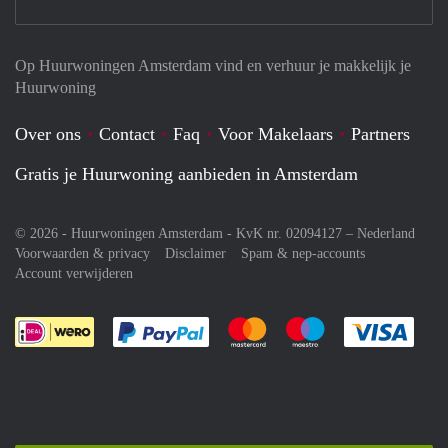
Op Huurwoningen Amsterdam vind en verhuur je makkelijk je
Huurwoning
Over ons
Contact
Faq
Voor Makelaars
Partners
Gratis je Huurwoning aanbieden in Amsterdam
© 2026 - Huurwoningen Amsterdam - KvK nr. 02094127 –
Nederland
Voorwaarden & privacy
Disclaimer
Spam & nep-accounts
Account verwijderen
Je rekent gemakkelijk af met Paypal
Je rekent gemakkelijk af met M
Je rekent gemakkelij
Je re