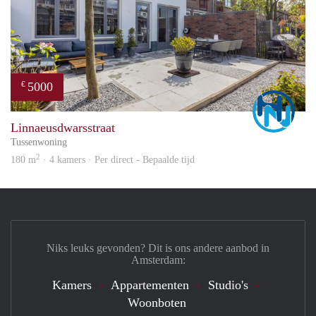
5000
€
Marc
Linnaeusdwarsstraat
Tussenwoning
2
180 m
· 4 kamers · Per direct - Bepaalde tijd
Niks leuks gevonden? Dit is ons andere aanbod in
Amsterdam:
Kamers
Appartementen
Studio's
Woonboten