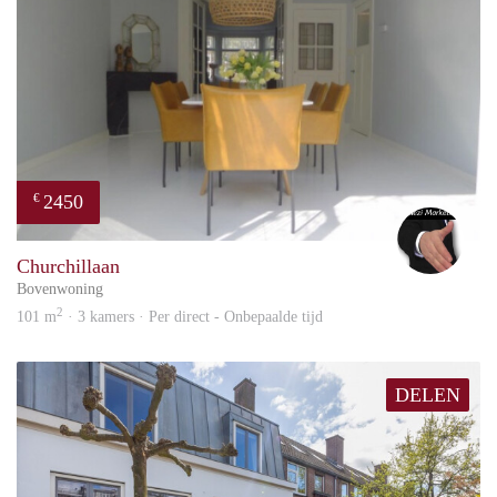
2450
€
Alex
Churchillaan
Bovenwoning
2
101 m
· 3 kamers · Per direct - Onbepaalde tijd
DELEN