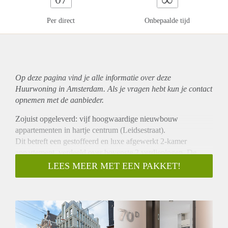
Per direct
Onbepaalde tijd
Op deze pagina vind je alle informatie over deze
Huurwoning in Amsterdam. Als je vragen hebt kun je contact
opnemen met de aanbieder.
Zojuist opgeleverd: vijf hoogwaardige nieuwbouw
appartementen in hartje centrum (Leidsestraat).
Dit betreft een gestoffeerd en luxe afgewerkt 2-kamer
appartement, verdeeld over bovenste 2 verdiepingen. De
prachtige raampartijen maken het een licht appartement. De
LEES MEER MET EEN PAKKET!
Leidsestraat biedt een diversiteit van winkels, het Leidseplein
om de hoek met tal van gezellige cafeetjes en restaurants. Het
openbaar vervoer bevindt zich voor de deur. Verder zijn alle
appartementen prima geïsoleerd, dus van geluidsoverlast is
geen sprake!