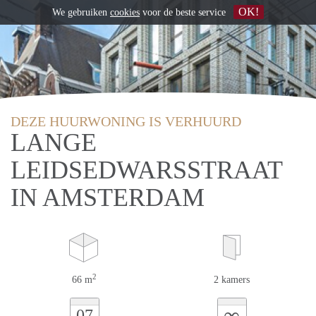
OK!
We gebruiken
cookies
voor de beste service
DEZE HUURWONING IS VERHUURD
LANGE
LEIDSEDWARSSTRAAT
IN AMSTERDAM
2
66 m
2 kamers
∞
07