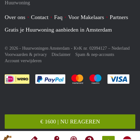
Huurwoning
Over ons
Contact
Faq
Voor Makelaars
Partners
Gratis je Huurwoning aanbieden in Amsterdam
© 2026 - Huurwoningen Amsterdam - KvK nr. 02094127 –
Nederland
Voorwaarden & privacy
Disclaimer
Spam & nep-accounts
Account verwijderen
Je rekent gemakkelijk af met Paypal
Je rekent gemakkelijk af met M
Je rekent gemakkelij
Je re
€ 1600 | NU REAGEREN