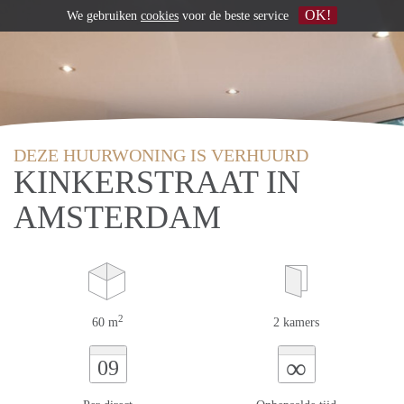
OK!
We gebruiken
cookies
voor de beste service
DEZE HUURWONING IS VERHUURD
KINKERSTRAAT IN
AMSTERDAM
2
60 m
2 kamers
∞
09