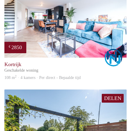
2850
€
Marc
Kortrijk
Geschakelde woning
2
108 m
· 4 kamers · Per direct - Bepaalde tijd
DELEN