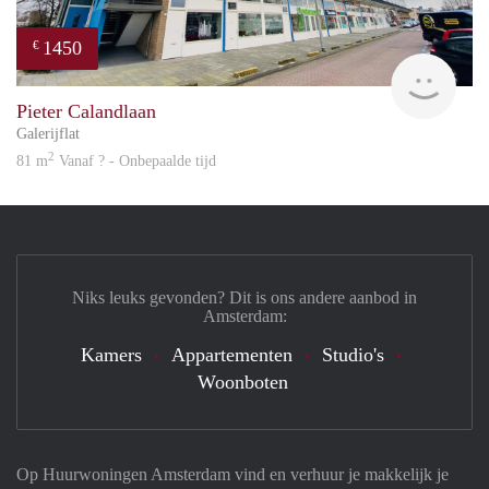
1450
€
Great
Pieter Calandlaan
Galerijflat
2
81 m
Vanaf ? - Onbepaalde tijd
Niks leuks gevonden? Dit is ons andere aanbod in
Amsterdam:
Kamers
Appartementen
Studio's
Woonboten
Op Huurwoningen Amsterdam vind en verhuur je makkelijk je