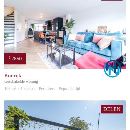
opgegeven maten en oppervlakten zijn indicatief.
2850
€
Marc
Kortrijk
Geschakelde woning
2
108 m
· 4 kamers · Per direct - Bepaalde tijd
DELEN