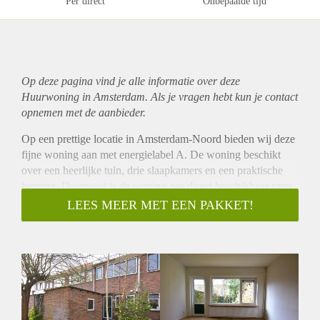
Per direct
Onbepaalde tijd
Op deze pagina vind je alle informatie over deze
Huurwoning in Amsterdam. Als je vragen hebt kun je contact
opnemen met de aanbieder.
Op een prettige locatie in Amsterdam-Noord bieden wij deze
fijne woning aan met energielabel A. De woning beschikt
over een heerlijke tuin, drie slaapkamers en een praktische
berging. Daarnaast is de woning per direct beschikbaar voor
onbepaalde tijd.
LEES MEER MET EEN PAKKET!
B E Z I C H T I G I N G A A N V R A G E N
1.Ga naar onze eigen website en zoek naar de specifieke
woning.
2. Rechtsonder vindt u een groene knop: "Plan Afspraak".
3. Vul de korte vragenlijst in zodat wij kunnen beoordelen of
uw profiel aansluit bij de woning.
Op basis daarvan ontvangt u wel of geen uitnodiging om een