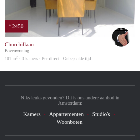
2450
€
Alex
Churchillaan
Bovenwoning
2
101 m
· 3 kamers · Per direct - Onbepaalde tijd
Niks leuks gevonden? Dit is ons andere aanbod in
Amsterdam:
Kamers
Appartementen
Studio's
Woonboten