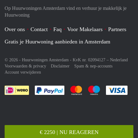
Op Huurwoningen Amsterdam vind en verhuur je makkelijk je
Huurwoning
Over ons
Contact
Faq
Voor Makelaars
Partners
Gratis je Huurwoning aanbieden in Amsterdam
© 2026 - Huurwoningen Amsterdam - KvK nr. 02094127 –
Nederland
Voorwaarden & privacy
Disclaimer
Spam & nep-accounts
Account verwijderen
Je rekent gemakkelijk af met Paypal
Je rekent gemakkelijk af met M
Je rekent gemakkelij
Je re
€ 2250 | NU REAGEREN