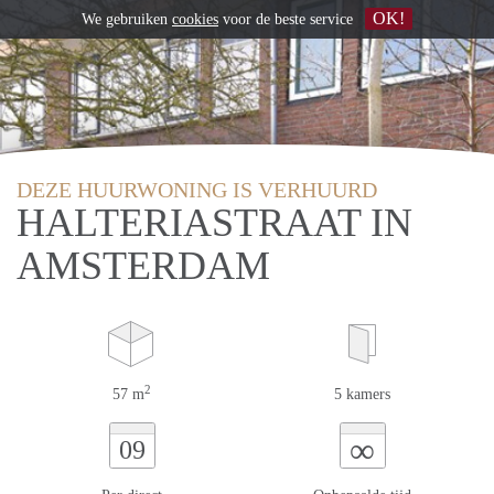
OK!
We gebruiken
cookies
voor de beste service
DEZE HUURWONING IS VERHUURD
HALTERIASTRAAT IN
AMSTERDAM
2
57 m
5 kamers
∞
09