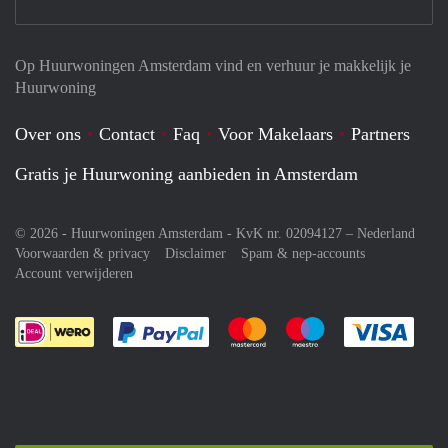
Op Huurwoningen Amsterdam vind en verhuur je makkelijk je
Huurwoning
Over ons
Contact
Faq
Voor Makelaars
Partners
Gratis je Huurwoning aanbieden in Amsterdam
© 2026 - Huurwoningen Amsterdam - KvK nr. 02094127 –
Nederland
Voorwaarden & privacy
Disclaimer
Spam & nep-accounts
Account verwijderen
Je rekent gemakkelijk af met Paypal
Je rekent gemakkelijk af met M
Je rekent gemakkelij
Je re