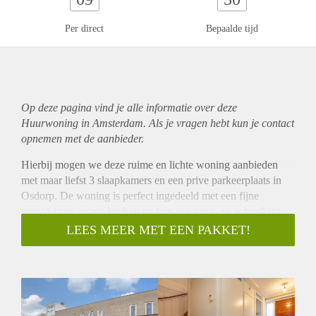
Per direct
Bepaalde tijd
Op deze pagina vind je alle informatie over deze
Huurwoning in Amsterdam. Als je vragen hebt kun je contact
opnemen met de aanbieder.
Hierbij mogen we deze ruime en lichte woning aanbieden
met maar liefst 3 slaapkamers en een prive parkeerplaats in
Osdorp. De woning is perfect ingedeeld met een fijne
woonkamer, ruime keuken en tuin aan voor- en achterkant.
Daarnaast is de woning gelegen op een gunstige locatie. Er
LEES MEER MET EEN PAKKET!
zijn verschillende scholen nabij, een sportcentrum en het is
vlakbij Sloterplas waar je heerlijk tot rust kan komen. Ook is
het makkelijk te bereiken met het OV, net zoals de
uitvalswegen zoals A10.
Indeling: