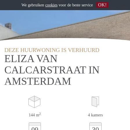
OK!
We gebruiken
cookies
voor de beste service
DEZE HUURWONING IS VERHUURD
ELIZA VAN
CALCARSTRAAT IN
AMSTERDAM
2
144 m
4 kamers
09
30