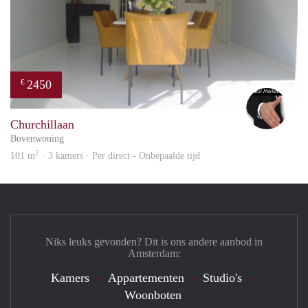
2450
€
Alex
Churchillaan
Bovenwoning
2
101 m
· 3 kamers · Per direct - Onbepaalde tijd
Niks leuks gevonden? Dit is ons andere aanbod in
Amsterdam:
Kamers
Appartementen
Studio's
Woonboten