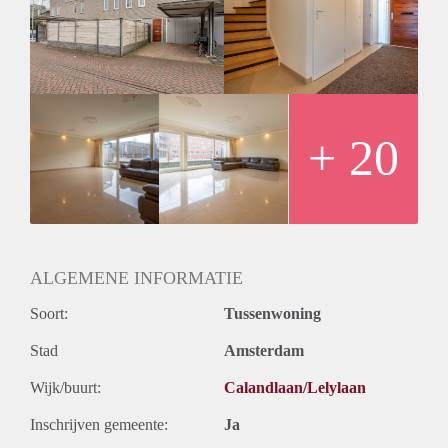
Begane grond: entree, hal met apart toilet en toegang tot de
berging, woonkamer, entree tot de achtertuin, keuken v.v.
diverse inbouwapparatuur.
1e verdieping: hal, drie slaapkamers, badkamer met bad,
aparte douche en toilet.
Extra:
- 3 slaapkamers
+ 20
- 2 buitenruimtes
- Ongemeubileerd
- Energielabel A
- 144m2
ALGEMENE INFORMATIE
Soort:
Tussenwoning
Stad
Amsterdam
Wijk/buurt:
Calandlaan/Lelylaan
Inschrijven gemeente:
Ja