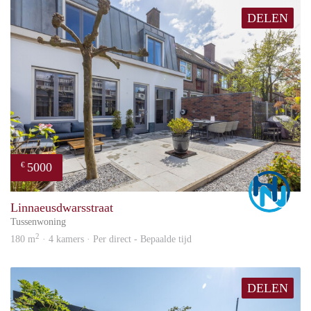
DELEN
5000
€
Marc
Linnaeusdwarsstraat
Tussenwoning
2
180 m
· 4 kamers · Per direct - Bepaalde tijd
DELEN