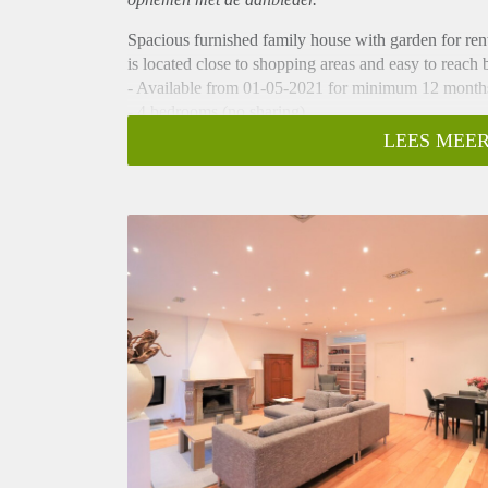
Spacious furnished family house with garden for ren
is located close to shopping areas and easy to reach 
- Available from 01-05-2021 for minimum 12 month
- 4 bedrooms (no sharing)
- 135m2
LEES MEER
- Fully equipped kitchen
- Fully furnished
- Bathroom with shower , double sink and toilet
- Separate toilet
- Washing machine
- Sunny balcony
- Close to public transport
- Registration possible
- Wooden floors
- Lots of storage space
- Double glassed windows
- Pets can be discussed
Rental price € 2750,- excluding utilities
Deposit equal to 2 months rent