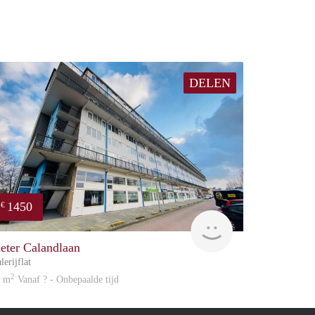
DELEN
1450
€
Great Expatation
ieter Calandlaan
lerijflat
2
1 m
Vanaf ? - Onbepaalde tijd