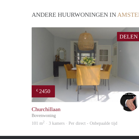
ANDERE HUURWONINGEN IN
AMSTE
DELEN
2450
€
Churchillaan
Bovenwoning
2
101 m
· 3 kamers · Per direct - Onbepaalde tijd