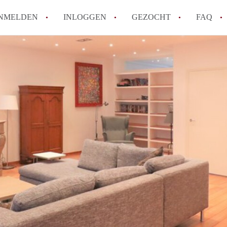
NMELDEN
INLOGGEN
GEZOCHT
FAQ
Hoe voorkom ik oplichting bij het huren
Wat is het verschil tussen sociale huur en
Heb ik recht op huurtoeslag in Amsterda
Hoe vind ik snel een huurwoning in Ams
Wat is een normale huurprijs voor een st
Alle veelgestelde vragen