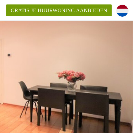
GRATIS JE HUURWONING AANBIEDEN
 van een woning?
 vrije sector in Amsterdam?
m?
terdam?
udio of appartement in Amsterdam?