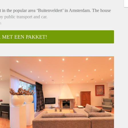
t in the popular area ‘Buitenveldert’ in Amsterdam. The house
by public transport and car.
s
 MET EEN PAKKET!