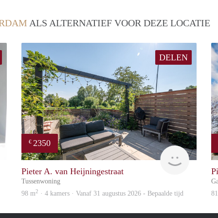
RDAM
ALS ALTERNATIEF VOOR DEZE LOCATIE
DELEN
2350
€
Alex
Zaanstad
Pieter A. van Heijningestraat
P
Tussenwoning
Ga
2
98 m
· 4 kamers · Vanaf 31 augustus 2026 - Bepaalde tijd
8