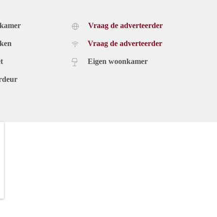
dkamer
Vraag de adverteerder
uken
Vraag de adverteerder
t
Eigen woonkamer
rdeur