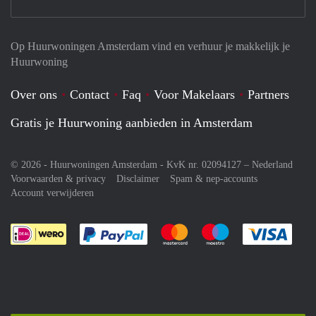
Op Huurwoningen Amsterdam vind en verhuur je makkelijk je
Huurwoning
Over ons
Contact
Faq
Voor Makelaars
Partners
Gratis je Huurwoning aanbieden in Amsterdam
© 2026 - Huurwoningen Amsterdam - KvK nr. 02094127 –
Nederland
Voorwaarden & privacy
Disclaimer
Spam & nep-accounts
Account verwijderen
Je rekent gemakkelijk af met Paypal
Je rekent gemakkelijk af met M
Je rekent gemakkelij
Je re