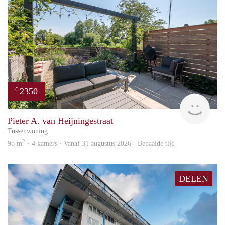
2350
€
Zaan
Pieter A. van Heijningestraat
Tussenwoning
2
98 m
· 4 kamers · Vanaf 31 augustus 2026 - Bepaalde tijd
DELEN