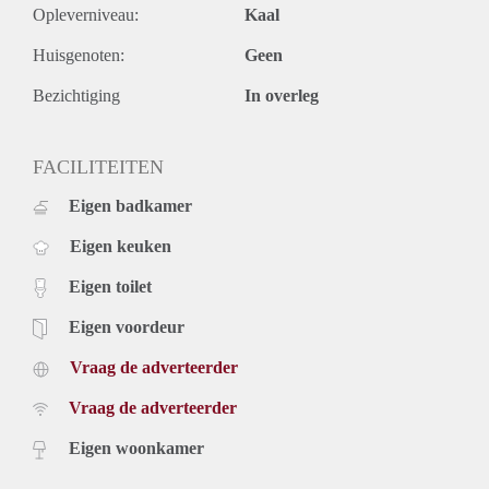
Opleverniveau:
Kaal
- Private garden
- Double glassed windows
Huisgenoten:
Geen
- No pets
Rental price € 3250,- excluding utilities
Bezichtiging
In overleg
Deposit equal to 2 months rent
FACILITEITEN
Eigen badkamer
Eigen keuken
Eigen toilet
Eigen voordeur
Vraag de adverteerder
Vraag de adverteerder
Eigen woonkamer