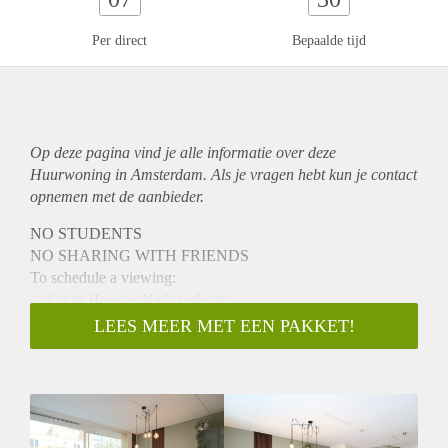
Per direct
Bepaalde tijd
Op deze pagina vind je alle informatie over deze
Huurwoning in Amsterdam. Als je vragen hebt kun je contact
opnemen met de aanbieder.
NO STUDENTS
NO SHARING WITH FRIENDS
To schedule a viewing:
-> Go to HousingNet's website
-> Click on the listing you are interested in
LEES MEER MET EEN PAKKET!
-> Click on the orange button which says "Bezichtiging
inplannen/Plan a viewing"
-> Confirm the viewing directly via this calendar
Nice bright Furnished 4 bedroom family house for rent in the
nice area of Amsterdam Noord. The house is located on a