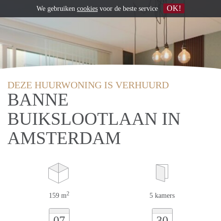
OK!
We gebruiken
cookies
voor de beste service
DEZE HUURWONING IS VERHUURD
BANNE
BUIKSLOOTLAAN IN
AMSTERDAM
2
159 m
5 kamers
07
30