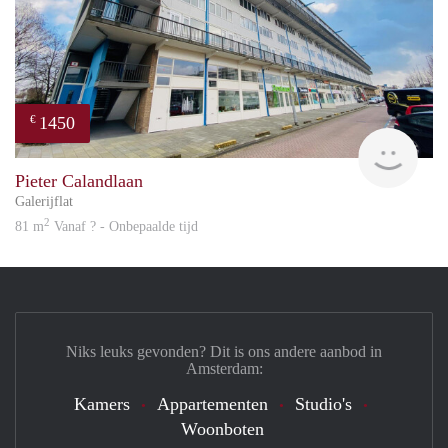
1450
€
Great
Pieter Calandlaan
Galerijflat
2
81 m
Vanaf ? - Onbepaalde tijd
Niks leuks gevonden? Dit is ons andere aanbod in
Amsterdam:
Kamers
Appartementen
Studio's
Woonboten