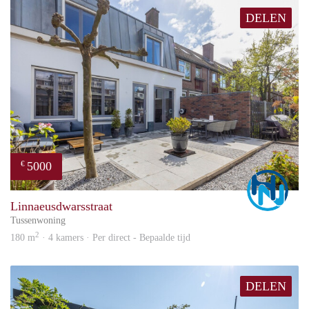
DELEN
5000
€
Marc
Linnaeusdwarsstraat
Tussenwoning
2
180 m
· 4 kamers · Per direct - Bepaalde tijd
DELEN