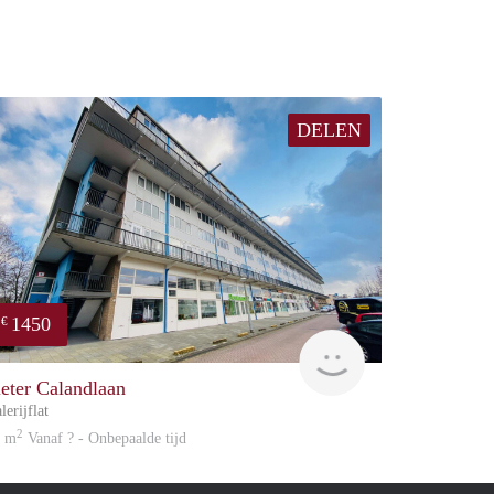
DELEN
1450
€
Great Expatation
ieter Calandlaan
lerijflat
2
1 m
Vanaf ? - Onbepaalde tijd