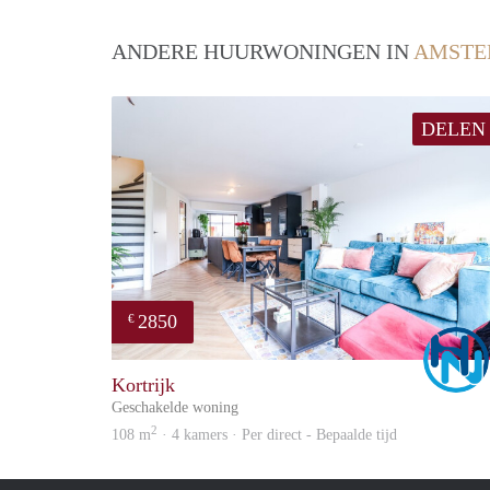
ANDERE HUURWONINGEN IN
AMSTE
DELEN
2850
€
Kortrijk
Geschakelde woning
2
108 m
· 4 kamers · Per direct - Bepaalde tijd