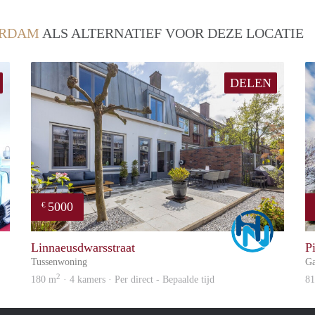
RDAM
ALS ALTERNATIEF VOOR DEZE LOCATIE
DELEN
5000
€
Marco
Marco
Linnaeusdwarsstraat
P
Tussenwoning
Ga
2
180 m
· 4 kamers · Per direct - Bepaalde tijd
8