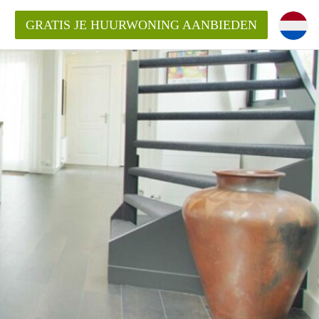
GRATIS JE HUURWONING AANBIEDEN
 van een woning?
 vrije sector in Amsterdam?
m?
terdam?
udio of appartement in Amsterdam?