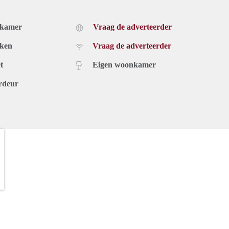
dkamer
Vraag de adverteerder
uken
Vraag de adverteerder
t
Eigen woonkamer
rdeur