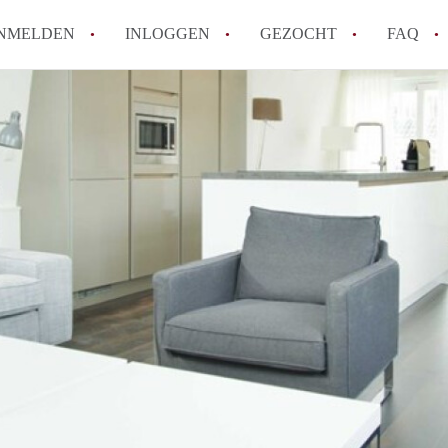
NMELDEN
INLOGGEN
GEZOCHT
FAQ
Hoe voorkom ik oplichting bij het huren
Wat is het verschil tussen sociale huur en
Heb ik recht op huurtoeslag in Amsterda
Hoe vind ik snel een huurwoning in Ams
Wat is een normale huurprijs voor een st
Alle veelgestelde vragen