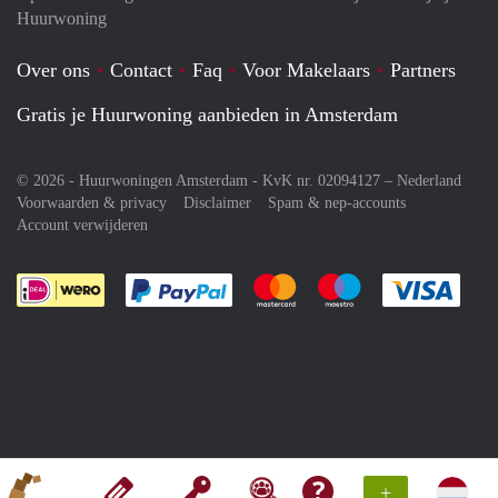
Huurwoning
Over ons
Contact
Faq
Voor Makelaars
Partners
Gratis je Huurwoning aanbieden in Amsterdam
© 2026 - Huurwoningen Amsterdam - KvK nr. 02094127 –
Nederland
Voorwaarden & privacy
Disclaimer
Spam & nep-accounts
Account verwijderen
Je rekent gemakkelijk af met Paypal
Je rekent gemakkelijk af met M
Je rekent gemakkelij
Je re
+