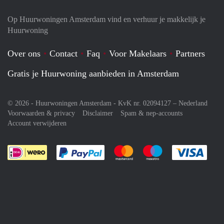
Op Huurwoningen Amsterdam vind en verhuur je makkelijk je
Huurwoning
Over ons
Contact
Faq
Voor Makelaars
Partners
Gratis je Huurwoning aanbieden in Amsterdam
© 2026 - Huurwoningen Amsterdam - KvK nr. 02094127 –
Nederland
Voorwaarden & privacy
Disclaimer
Spam & nep-accounts
Account verwijderen
Je rekent gemakkelijk af met Paypal
Je rekent gemakkelijk af met M
Je rekent gemakkelij
Je re