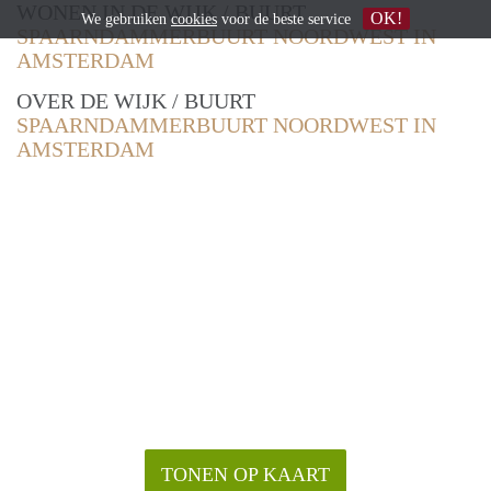
WONEN IN DE WIJK / BUURT
OK!
We gebruiken
cookies
voor de beste service
SPAARNDAMMERBUURT NOORDWEST IN
AMSTERDAM
OVER DE WIJK / BUURT
SPAARNDAMMERBUURT NOORDWEST IN
AMSTERDAM
TONEN OP KAART