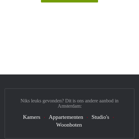
Niks leuks gevonden? Dit is ons andere aanbod in
Amsterdam:
Kamers
Appartementen
Studio's
Woonboten