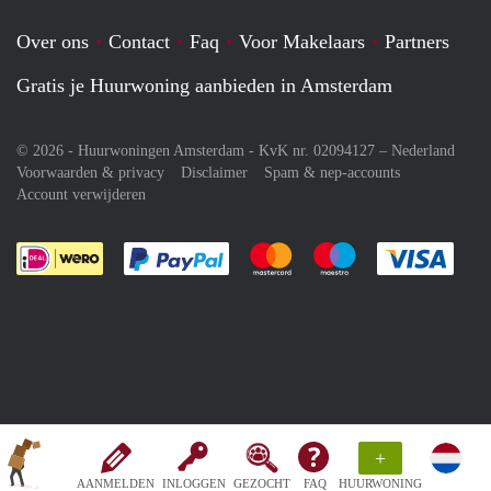
Over ons
Contact
Faq
Voor Makelaars
Partners
Gratis je Huurwoning aanbieden in Amsterdam
© 2026 - Huurwoningen Amsterdam - KvK nr. 02094127 –
Nederland
Voorwaarden & privacy
Disclaimer
Spam & nep-accounts
Account verwijderen
Je rekent gemakkelijk af met Paypal
Je rekent gemakkelijk af met M
Je rekent gemakkelij
Je re
+
AANMELDEN
INLOGGEN
GEZOCHT
FAQ
HUURWONING