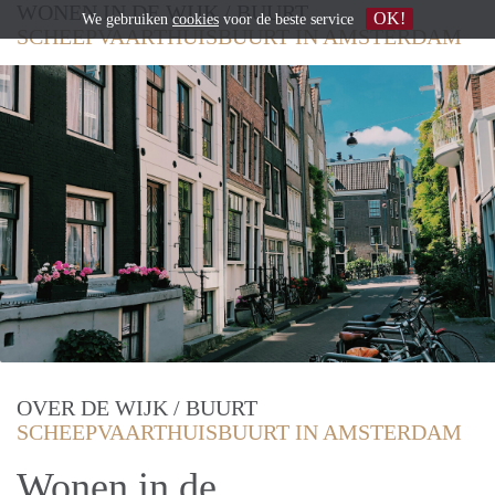
WONEN IN DE WIJK / BUURT
OK!
We gebruiken
cookies
voor de beste service
SCHEEPVAARTHUISBUURT IN AMSTERDAM
OVER DE WIJK / BUURT
SCHEEPVAARTHUISBUURT IN AMSTERDAM
Wonen in de