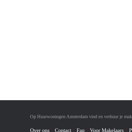
Op Huurwoningen Amsterdam vind en verhuur je mak
Over ons
Contact
Faq
Voor Makelaars
P