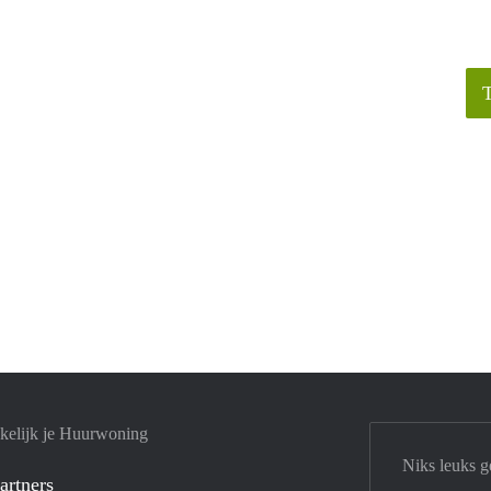
kelijk je Huurwoning
Niks leuks g
artners