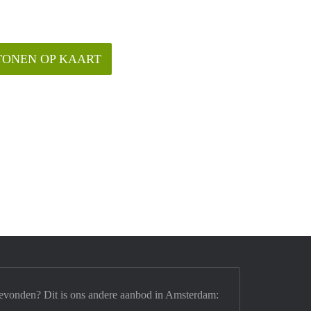
TONEN OP KAART
evonden? Dit is ons andere aanbod in Amsterdam: