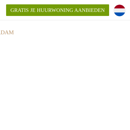
GRATIS JE HUURWONING AANBIEDEN
ERDAM
 van een woning?
 vrije sector in Amsterdam?
m?
terdam?
udio of appartement in Amsterdam?