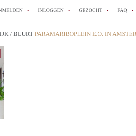
NMELDEN
INLOGGEN
GEZOCHT
FAQ
JK / BUURT
PARAMARIBOPLEIN E.O. IN AMST
Hoe voorkom ik oplichting bij het huren
Wat is het verschil tussen sociale huur en
Heb ik recht op huurtoeslag in Amsterda
Hoe vind ik snel een huurwoning in Ams
Wat is een normale huurprijs voor een st
Alle veelgestelde vragen
Zaanstad