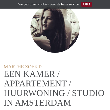
OK!
We gebruiken
cookies
voor de beste service
MARTHE ZOEKT:
EEN KAMER /
APPARTEMENT /
HUURWONING / STUDIO
IN AMSTERDAM