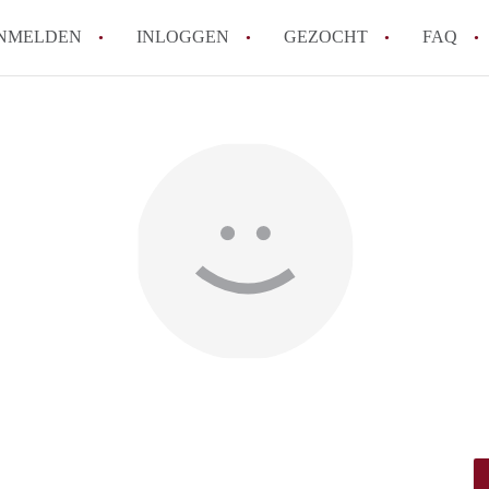
NMELDEN
INLOGGEN
GEZOCHT
FAQ
Hoe voorkom ik oplichting bij het huren
Wat is het verschil tussen sociale huur en
Heb ik recht op huurtoeslag in Amsterda
Hoe vind ik snel een huurwoning in Ams
Wat is een normale huurprijs voor een st
Alle veelgestelde vragen