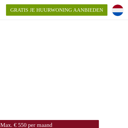
GRATIS JE HUURWONING AANBIEDEN
 van een woning?
 vrije sector in Amsterdam?
m?
terdam?
udio of appartement in Amsterdam?
Max. € 550 per maand