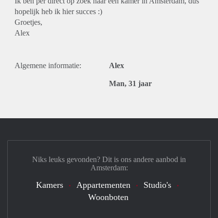
Ik ben per direct op zoek naar een kamer in Amsterdam, dus
hopelijk heb ik hier succes :)
Groetjes,
Alex
Algemene informatie:
Alex
Man, 31 jaar
Niks leuks gevonden? Dit is ons andere aanbod in
Amsterdam:
Kamers
Appartementen
Studio's
Woonboten