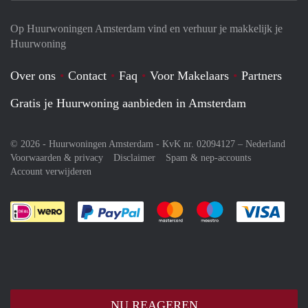
Op Huurwoningen Amsterdam vind en verhuur je makkelijk je
Huurwoning
Over ons
Contact
Faq
Voor Makelaars
Partners
Gratis je Huurwoning aanbieden in Amsterdam
© 2026 - Huurwoningen Amsterdam - KvK nr. 02094127 –
Nederland
Voorwaarden & privacy
Disclaimer
Spam & nep-accounts
Account verwijderen
Je rekent gemakkelijk af met Paypal
Je rekent gemakkelijk af met M
Je rekent gemakkelij
Je re
NU REAGEREN