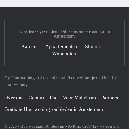
Niks leuks gevonden? Dit is ons andere aanbod in
Amsterdam:
Kamers
Appartementen
Studio's
Woonboten
Op Huurwoningen Amsterdam vind en verhuur je makkelijk je
Huurwoning
Over ons
Contact
Faq
Voor Makelaars
Partners
Gratis je Huurwoning aanbieden in Amsterdam
© 2026 - Huurwoningen Amsterdam - KvK nr. 02094127 –
Nederland