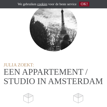
OK!
We gebruiken
cookies
voor de beste service
JULIA ZOEKT:
EEN APPARTEMENT /
STUDIO IN AMSTERDAM