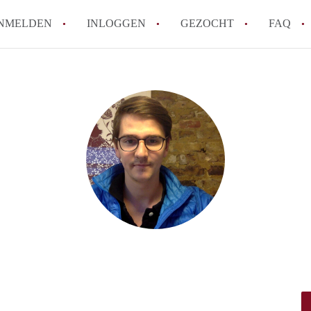
NMELDEN
INLOGGEN
GEZOCHT
FAQ
Hoe voorkom ik oplichting bij het huren
Wat is het verschil tussen sociale huur en
Heb ik recht op huurtoeslag in Amsterda
Hoe vind ik snel een huurwoning in Ams
Wat is een normale huurprijs voor een st
Alle veelgestelde vragen