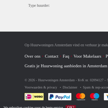
Type huurder:
Op Huurwoningen Amsterdam vind en verhuur je mak
Over ons
Contact
Faq
Voor Makelaars
P
Gratis je Huurwoning aanbieden in Amsterdam
© 2026 - Huurwoningen Amsterdam - KvK nr. 02094127 –
Voorwaarden & privacy
Disclaimer
Spam & nep-acco
Je rekent gemakkelijk af 
Je rekent gemak
Je rek
OK!
We gebruiken
cookies
voor de beste service