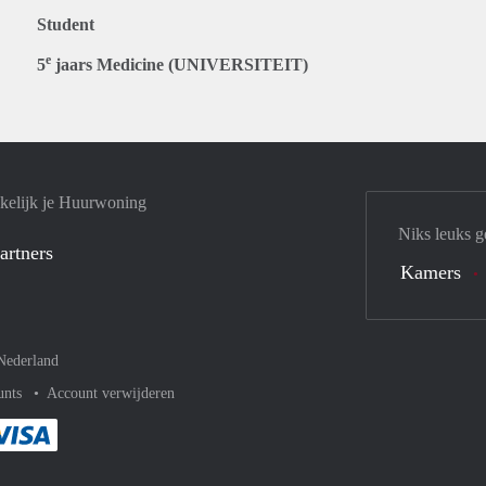
Student
e
5
jaars Medicine (UNIVERSITEIT)
kelijk je Huurwoning
Niks leuks g
artners
Kamers
Nederland
unts
Account verwijderen
met Paypal
kelijk af met Mastercard
ent gemakkelijk af met Meastro
Je rekent gemakkelijk af met Visa