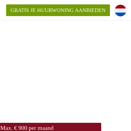
GRATIS JE HUURWONING AANBIEDEN
 van een woning?
 vrije sector in Amsterdam?
m?
terdam?
udio of appartement in Amsterdam?
Max. € 900 per maand