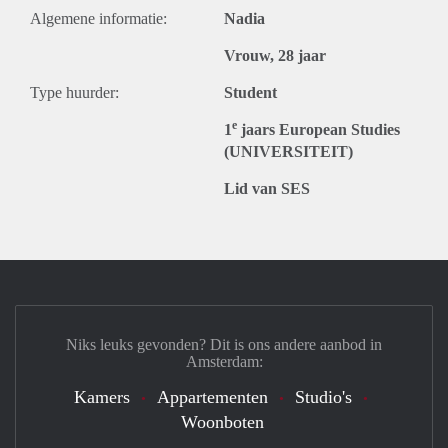
Algemene informatie:
Nadia
Vrouw, 28 jaar
Type huurder:
Student
e
1
jaars European Studies
(UNIVERSITEIT)
Lid van SES
Niks leuks gevonden? Dit is ons andere aanbod in
Amsterdam:
Kamers
Appartementen
Studio's
Woonboten