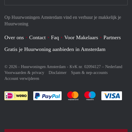
Op Huurwoningen Amsterdam vind en verhuur je makkelijk je
Huurwoning
Over ons
Contact
Faq
Voor Makelaars
Partners
Gratis je Huurwoning aanbieden in Amsterdam
© 2026 - Huurwoningen Amsterdam - KvK nr. 02094127 –
Nederland
Voorwaarden & privacy
Disclaimer
Spam & nep-accounts
Account verwijderen
Je rekent gemakkelijk af met Paypal
Je rekent gemakkelijk af met M
Je rekent gemakkelij
Je re