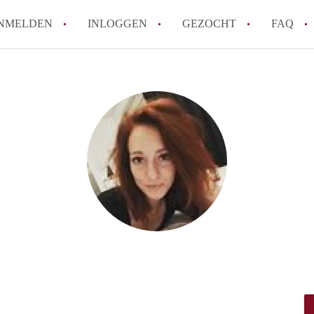
NMELDEN
INLOGGEN
GEZOCHT
FAQ
Hoe voorkom ik oplichting bij het huren
Wat is het verschil tussen sociale huur en
Heb ik recht op huurtoeslag in Amsterda
Hoe vind ik snel een huurwoning in Ams
Wat is een normale huurprijs voor een st
Alle veelgestelde vragen