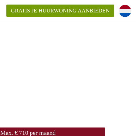
GRATIS JE HUURWONING AANBIEDEN
 van een woning?
 vrije sector in Amsterdam?
m?
terdam?
udio of appartement in Amsterdam?
Max. € 710 per maand