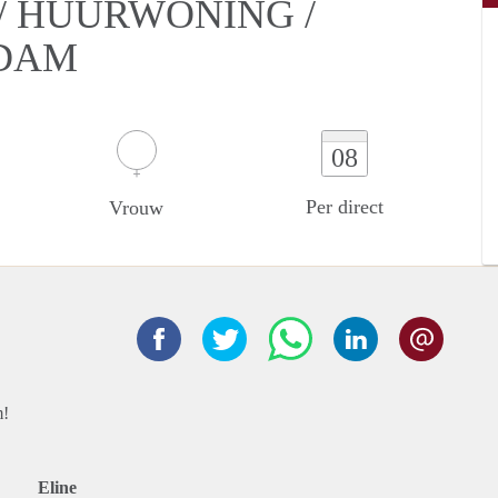
/ HUURWONING /
RDAM
08
Per direct
Vrouw
m!
Eline