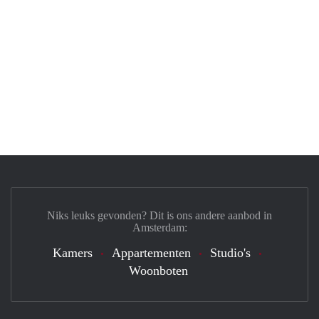
Niks leuks gevonden? Dit is ons andere aanbod in
Amsterdam:
Kamers
Appartementen
Studio's
Woonboten