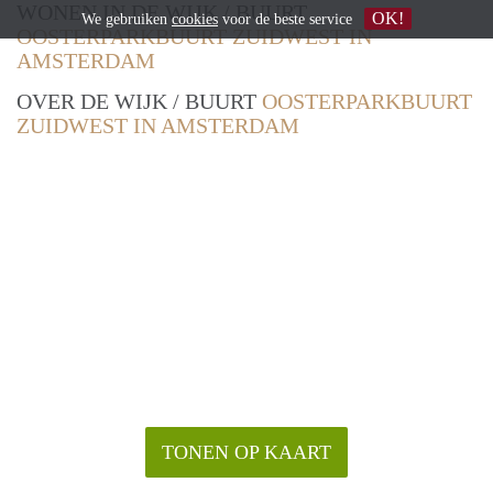
WONEN IN DE WIJK / BUURT
OK!
We gebruiken
cookies
voor de beste service
OOSTERPARKBUURT ZUIDWEST IN
AMSTERDAM
OVER DE WIJK / BUURT
OOSTERPARKBUURT
ZUIDWEST IN AMSTERDAM
TONEN OP KAART