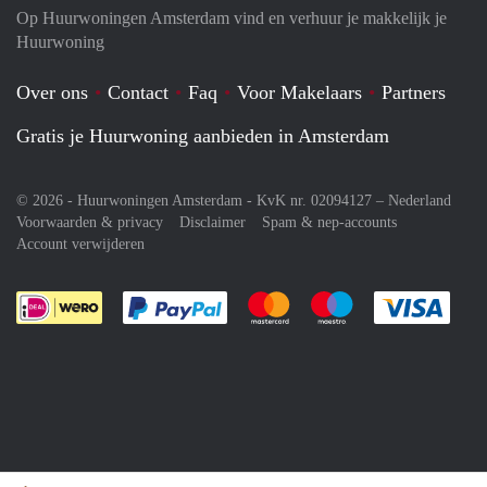
Op Huurwoningen Amsterdam vind en verhuur je makkelijk je
Huurwoning
Over ons
Contact
Faq
Voor Makelaars
Partners
Gratis je Huurwoning aanbieden in Amsterdam
© 2026 - Huurwoningen Amsterdam - KvK nr. 02094127 –
Nederland
Voorwaarden & privacy
Disclaimer
Spam & nep-accounts
Account verwijderen
Je rekent gemakkelijk af met Paypal
Je rekent gemakkelijk af met M
Je rekent gemakkelij
Je re