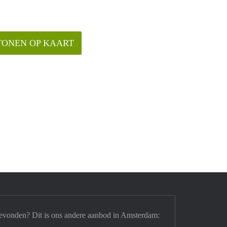
TONEN OP KAART
evonden? Dit is ons andere aanbod in Amsterdam: