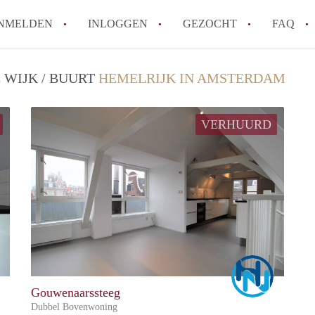
NMELDEN
INLOGGEN
GEZOCHT
FAQ
 WIJK / BUURT
HEMELRIJK IN AMSTERDAM
Hoe voorkom ik oplichting bij het huren
Wat is het verschil tussen sociale huur en
VERHUURD
Heb ik recht op huurtoeslag in Amsterda
Hoe vind ik snel een huurwoning in Ams
Wat is een normale huurprijs voor een st
Alle veelgestelde vragen
Marco
Marco
Gouwenaarssteeg
Dubbel Bovenwoning