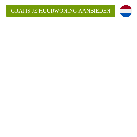
GRATIS JE HUURWONING AANBIEDEN
 van een woning?
 vrije sector in Amsterdam?
m?
terdam?
udio of appartement in Amsterdam?