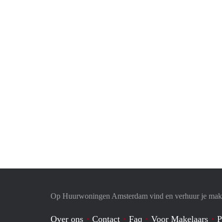
Op Huurwoningen Amsterdam vind en verhuur je mak
Over ons
Contact
Faq
Voor Makelaars
P