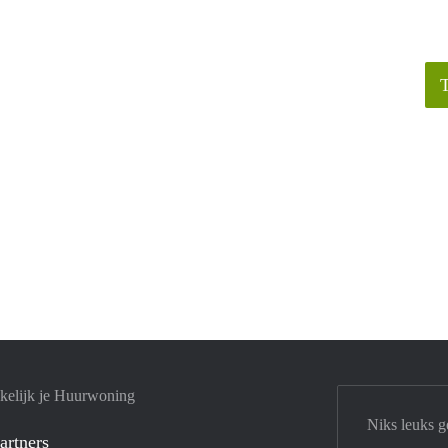
kelijk je Huurwoning
Niks leuks g
artners