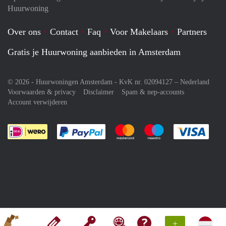
Huurwoning
Over ons
Contact
Faq
Voor Makelaars
Partners
Gratis je Huurwoning aanbieden in Amsterdam
© 2026 - Huurwoningen Amsterdam - KvK nr. 02094127 –
Nederland
Voorwaarden & privacy
Disclaimer
Spam & nep-accounts
Account verwijderen
Je rekent gemakkelijk af met Paypal
Je rekent gemakkelijk af met M
Je rekent gemakkelij
Je re
+