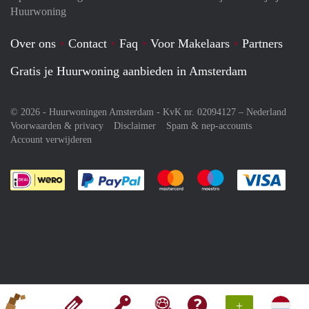
Huurwoning
Over ons
Contact
Faq
Voor Makelaars
Partners
Gratis je Huurwoning aanbieden in Amsterdam
© 2026 - Huurwoningen Amsterdam - KvK nr. 02094127 –
Nederland
Voorwaarden & privacy
Disclaimer
Spam & nep-accounts
Account verwijderen
Je rekent gemakkelijk af met Paypal
Je rekent gemakkelijk af met M
Je rekent gemakkelij
Je re
+