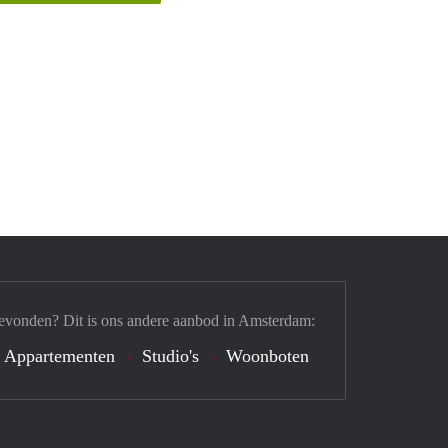
evonden? Dit is ons andere aanbod in Amsterdam:
Appartementen
Studio's
Woonboten