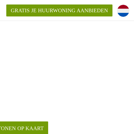
GRATIS JE HUURWONING AANBIEDEN
 van een woning?
 vrije sector in Amsterdam?
m?
terdam?
udio of appartement in Amsterdam?
TONEN OP KAART