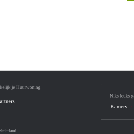
kelijk je Huurwoning
Niks leuks g
artners
Kamers
Nederland