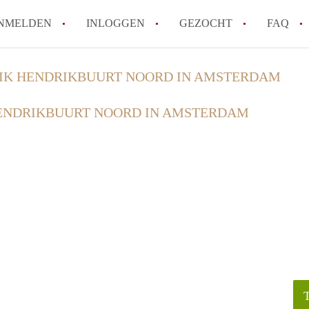
NMELDEN
INLOGGEN
GEZOCHT
FAQ
IK HENDRIKBUURT NOORD IN AMSTERDAM
Hoe voorkom ik oplichting bij het huren
ENDRIKBUURT NOORD IN AMSTERDAM
Wat is het verschil tussen sociale huur en
Heb ik recht op huurtoeslag in Amsterda
Hoe vind ik snel een huurwoning in Ams
Wat is een normale huurprijs voor een st
Alle veelgestelde vragen