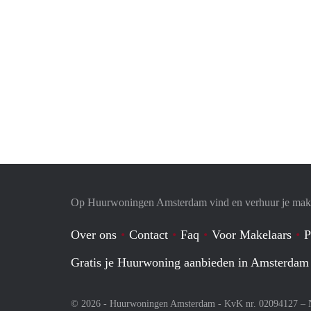
Op Huurwoningen Amsterdam vind en verhuur je mak
Over ons
Contact
Faq
Voor Makelaars
P
Gratis je Huurwoning aanbieden in Amsterdam
© 2026 - Huurwoningen Amsterdam - KvK nr. 02094127 –