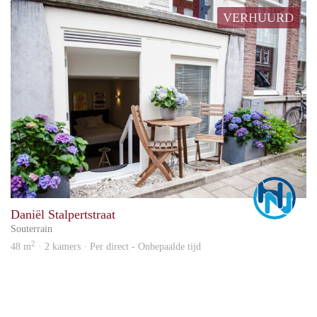
VERHUURD
Marc
Daniël Stalpertstraat
Souterrain
2
48 m
· 2 kamers · Per direct - Onbepaalde tijd