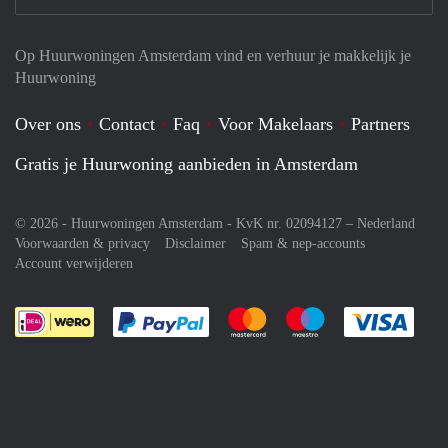
Op Huurwoningen Amsterdam vind en verhuur je makkelijk je
Huurwoning
Over ons
Contact
Faq
Voor Makelaars
Partners
Gratis je Huurwoning aanbieden in Amsterdam
© 2026 - Huurwoningen Amsterdam - KvK nr. 02094127 –
Nederland
Voorwaarden & privacy
Disclaimer
Spam & nep-accounts
Account verwijderen
Je rekent gemakkelijk af met Paypal
Je rekent gemakkelijk af met M
Je rekent gemakkelij
Je re