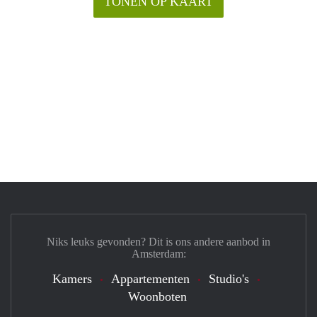
TONEN OP KAART
Niks leuks gevonden? Dit is ons andere aanbod in
Amsterdam:
Kamers
Appartementen
Studio's
Woonboten