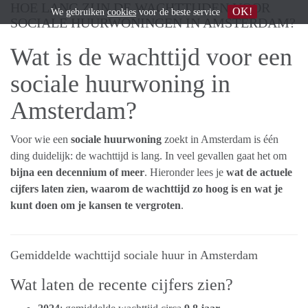
HOE LANG ZIJN DE WACHTTIJDEN VOOR
OK!
We gebruiken
cookies
voor de beste service
SOCIALE HUURWONINGEN IN AMSTERDAM?
Wat is de wachttijd voor een
sociale huurwoning in
Amsterdam?
Voor wie een
sociale huurwoning
zoekt in
Amsterdam
is één
ding duidelijk: de wachttijd is lang. In veel gevallen gaat het om
bijna een decennium of meer
. Hieronder lees je
wat de actuele
cijfers laten zien, waarom de wachttijd zo hoog is en wat je
kunt doen om je kansen te vergroten
.
Gemiddelde wachttijd sociale huur in Amsterdam
Wat laten de recente cijfers zien?