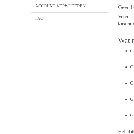
ACCOUNT VERWIJDEREN
Geen b
Volgens
FAQ
kosten 
Wat 
G
G
G
G
G
Het plat