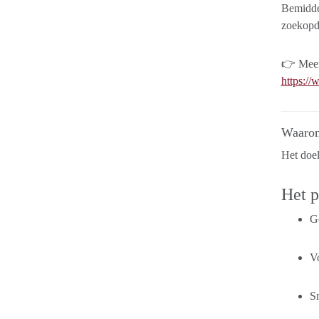
Bemidde
zoekopd
👉 Meer 
https:/
Waarom
Het doe
Het p
Ge
Vo
Sn