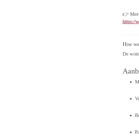
👉 Meer 
https:/
Hoe we
De woni
Aanbi
M
V
B
Pa