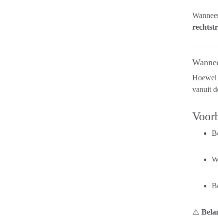
Wanneer 
rechtst
Wannee
Hoewel 
vanuit d
Voorb
B
We
Be
⚠️
Bela