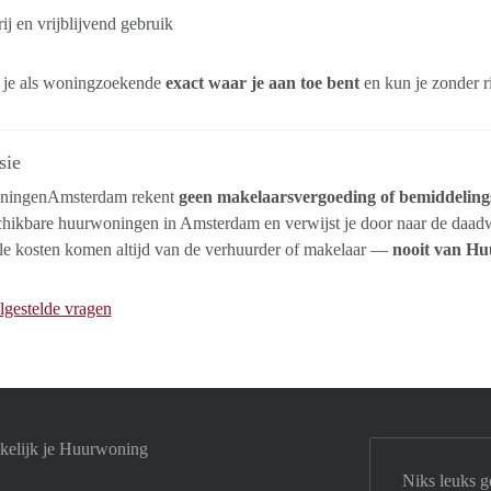
ij en vrijblijvend gebruik
 je als woningzoekende
exact waar je aan toe bent
en kun je zonder r
sie
ningenAmsterdam rekent
geen makelaarsvergoeding of bemiddeling
hikbare huurwoningen in Amsterdam en verwijst je door naar de daadw
le kosten komen altijd van de verhuurder of makelaar —
nooit van H
lgestelde vragen
kelijk je Huurwoning
Niks leuks g