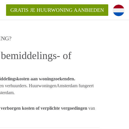
GRATIS JE HUURWONING AANBIEDEN
ING?
 van een woning?
 vrije sector in Amsterdam?
emiddelings- of
m?
terdam?
udio of appartement in Amsterdam?
ddelingskosten aan woningzoekenden.
ers en verhuurders. HuurwoningenAmsterdam fungeert
terdam.
verborgen kosten of verplichte vergoedingen
van