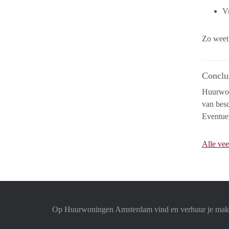
Vr
Zo weet
Conclu
Huurwo
van besc
Eventue
Alle vee
Op Huurwoningen Amsterdam vind en verhuur je mak