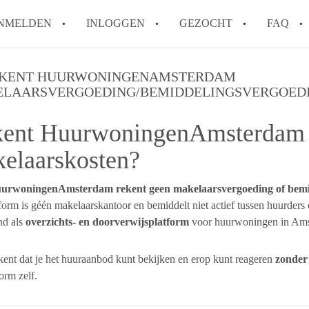
NMELDEN
INLOGGEN
GEZOCHT
FAQ
KENT HUURWONINGENAMSTERDAM
LAARSVERGOEDING/BEMIDDELINGSVERGOED
Hoe voorkom ik oplichting bij het huren
Wat is het verschil tussen sociale huur en
ent HuurwoningenAmsterdam b
Heb ik recht op huurtoeslag in Amsterda
Hoe vind ik snel een huurwoning in Ams
elaarskosten?
Wat is een normale huurprijs voor een st
Alle veelgestelde vragen
urwoningenAmsterdam rekent geen makelaarsvergoeding of bemi
form is géén makelaarskantoor en bemiddelt niet actief tussen huurd
end als
overzichts- en doorverwijsplatform
voor huurwoningen in Ams
kent dat je het huuraanbod kunt bekijken en erop kunt reageren
zonder 
orm zelf.