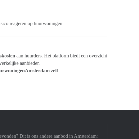
isico reageren op huurwoningen.
skosten
aan huurders. Het platform biedt een overzicht
erkelijke aanbieder.
uurwoningenAmsterdam zelf
.
evonden? Dit is ons andere aanbod in Amsterdam: