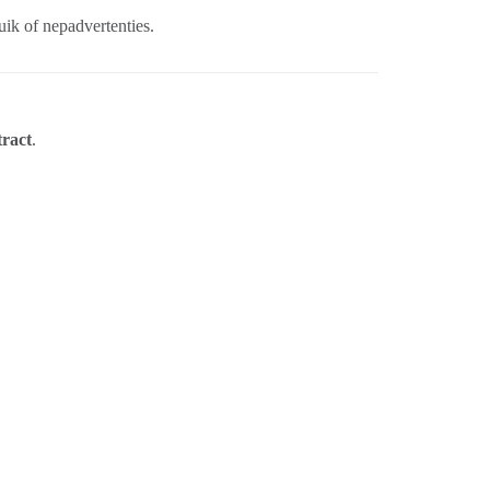
ik of nepadvertenties.
tract
.