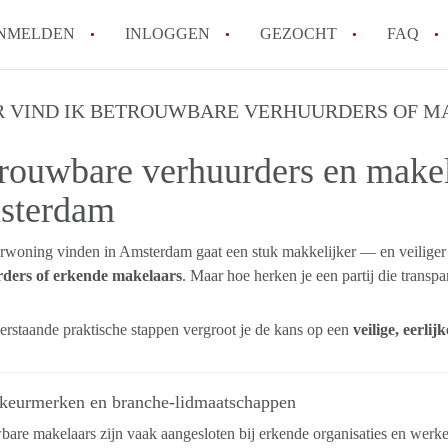
NMELDEN
INLOGGEN
GEZOCHT
FAQ
 VIND IK BETROUWBARE VERHUURDERS OF M
Hoe voorkom ik oplichting bij het huren
rouwbare verhuurders en makel
Wat is het verschil tussen sociale huur en
Heb ik recht op huurtoeslag in Amsterda
sterdam
Hoe vind ik snel een huurwoning in Ams
Wat is een normale huurprijs voor een st
rwoning vinden in
Amsterdam
gaat een stuk makkelijker — en veilig
Alle veelgestelde vragen
ders of erkende makelaars
. Maar hoe herken je een partij die transp
rstaande praktische stappen vergroot je de kans op een
veilige, eerli
 keurmerken en branche-lidmaatschappen
are makelaars zijn vaak aangesloten bij erkende organisaties en werke