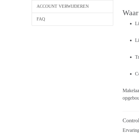
ACCOUNT VERWIJDEREN
Waar 
FAQ
L
L
Tr
Co
Makelaar
opgebo
Control
Ervaring