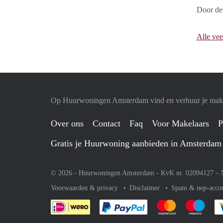
Door dez
Alle vee
Op Huurwoningen Amsterdam vind en verhuur je mak
Over ons
Contact
Faq
Voor Makelaars
P
Gratis je Huurwoning aanbieden in Amsterdam
© 2026 - Huurwoningen Amsterdam - KvK nr. 02094127 –
Voorwaarden & privacy
Disclaimer
Spam & nep-acco
Je rekent gemakkelijk af 
Je rekent gemak
Je rek