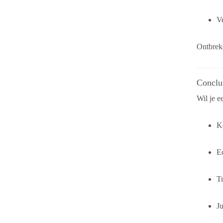
Ve
Ontbrek
Conclus
Wil je e
K
Ec
T
Ju