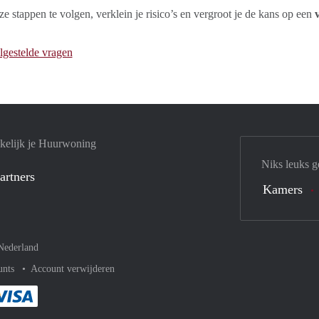
e stappen te volgen, verklein je risico’s en vergroot je de kans op een
lgestelde vragen
kelijk je Huurwoning
Niks leuks g
artners
Kamers
Nederland
unts
Account verwijderen
met Paypal
kelijk af met Mastercard
ent gemakkelijk af met Meastro
Je rekent gemakkelijk af met Visa