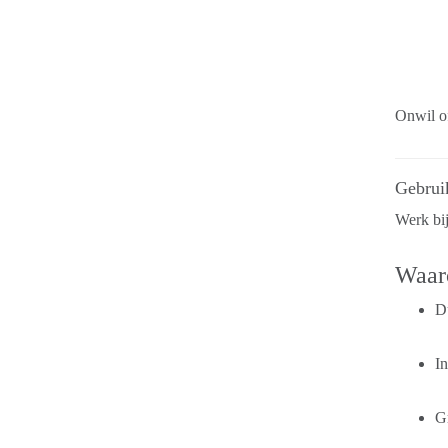
Onwil of
Gebrui
Werk bij
Waaro
Du
In
G