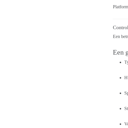
Platform
Control
Een betr
Een 
Ty
Hu
Sp
St
Vo