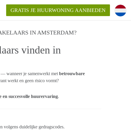
GRATIS JE HUURWONING AANBIEDEN
AKELAARS IN AMSTERDAM?
 van een woning?
aars vinden in
 vrije sector in Amsterdam?
m?
terdam?
udio of appartement in Amsterdam?
er — wanneer je samenwerkt met
betrouwbare
arant werkt en geen risico vormt?
jke en succesvolle huurervaring
.
n volgens duidelijke gedragscodes.