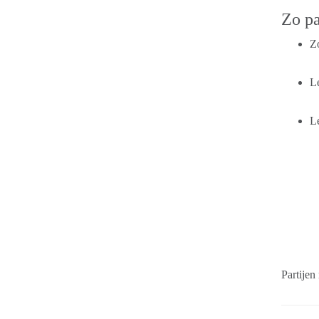
Zo pa
Z
Le
Le
Partijen