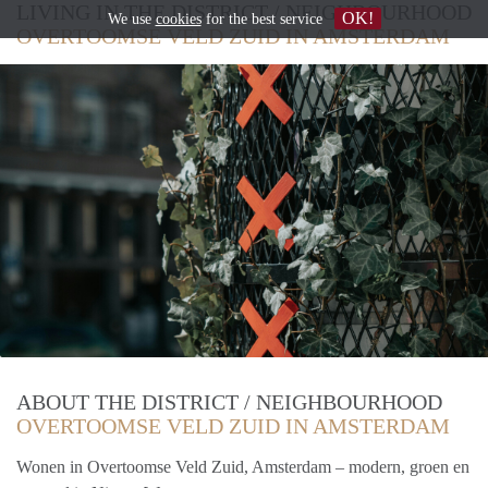
LIVING IN THE DISTRICT / NEIGHBOURHOOD
OK!
We use
cookies
for the best service
OVERTOOMSE VELD ZUID IN AMSTERDAM
ABOUT THE DISTRICT / NEIGHBOURHOOD
OVERTOOMSE VELD ZUID IN AMSTERDAM
Wonen in Overtoomse Veld Zuid, Amsterdam – modern, groen en