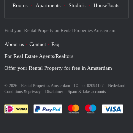
Rooms
Apartments
Studio's
HouseBoats
Find your Rental Property on Rental Properties Amsterdam
About us
Contact
Faq
For Real Estate Agents/Realtors
Offer your Rental Property for free in Amsterdam
© 2026 - Rental Properties Amsterdam - CC no. 02094127 –
Nederland
Conditions & privacy
Disclaimer
Spam & fake-accounts
Pay easily with :payment method
Pay easily with :payment meth
Pay easily with :pay
Pay e