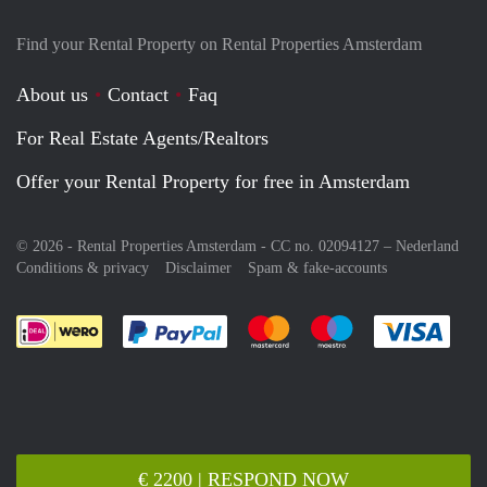
Find your Rental Property on Rental Properties Amsterdam
About us
Contact
Faq
For Real Estate Agents/Realtors
Offer your Rental Property for free in Amsterdam
© 2026 - Rental Properties Amsterdam - CC no. 02094127 –
Nederland
Conditions & privacy
Disclaimer
Spam & fake-accounts
Pay easily with :payment method
Pay easily with :payment meth
Pay easily with :pay
Pay e
€ 2200 | RESPOND NOW