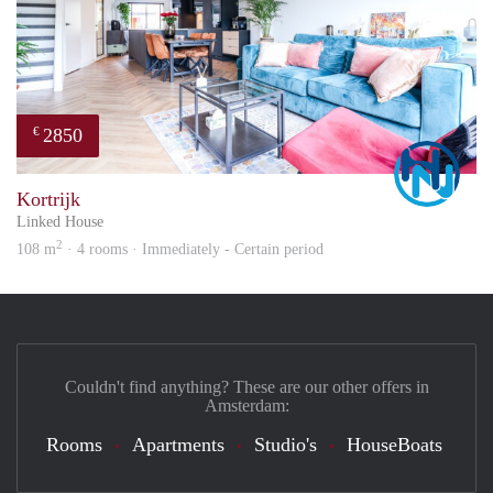
2850
€
Marc
Kortrijk
Linked House
2
108 m
· 4 rooms · Immediately - Certain period
Couldn't find anything? These are our other offers in
Amsterdam:
Rooms
Apartments
Studio's
HouseBoats