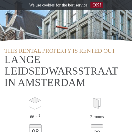
OK!
We use
cookies
for the best service
THIS RENTAL PROPERTY IS RENTED OUT
LANGE
LEIDSEDWARSSTRAAT
IN AMSTERDAM
2
66 m
2 rooms
∞
08