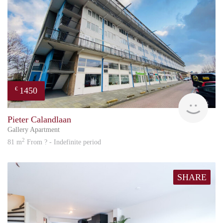
1450
€
Great
Pieter Calandlaan
Gallery Apartment
2
81 m
From ? - Indefinite period
SHARE