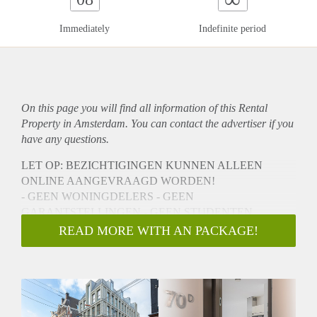
Immediately
Indefinite period
On this page you will find all information of this Rental
Property in Amsterdam. You can contact the advertiser if you
have any questions.
LET OP: BEZICHTIGINGEN KUNNEN ALLEEN
ONLINE AANGEVRAAGD WORDEN!
- GEEN WONINGDELERS - GEEN
GARANTSTELLINGEN - GEEN STUDENTEN
Een heerlijk en hoogwaardig nieuwbouw appartement in
READ MORE WITH AN PACKAGE!
hartje centrum (Leidsestraat).
Dit luxe 2-kamer appartement wordt gestoffeerd opgeleverd
en is verdeeld over bovenste 2 verdiepingen. De prachtige
raampartijen maken het een licht appartement. De
Leidsestraat biedt een diversiteit van winkels, het Leidseplein