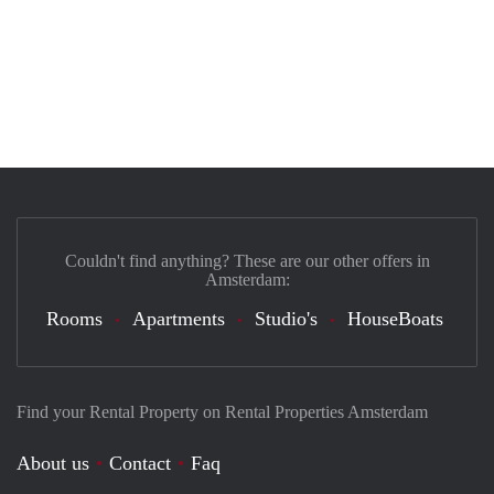
Couldn't find anything? These are our other offers in
Amsterdam:
Rooms
Apartments
Studio's
HouseBoats
Find your Rental Property on Rental Properties Amsterdam
About us
Contact
Faq