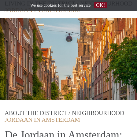
LIVING IN THE DISTRICT / NEIGHBOURHOOD
OK!
We use
cookies
for the best service
JORDAAN IN AMSTERDAM
ABOUT THE DISTRICT / NEIGHBOURHOOD
JORDAAN IN AMSTERDAM
De Jordaan in Amsterdam: