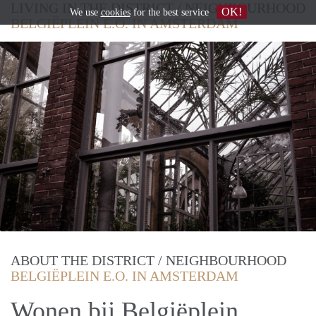
LIVING IN THE DISTRICT / NEIGHBOURHOOD
OK!
We use
cookies
for the best service
BELGIËPLEIN E.O. IN AMSTERDAM
ABOUT THE DISTRICT / NEIGHBOURHOOD
BELGIËPLEIN E.O. IN AMSTERDAM
Wonen bij Belgiëplein