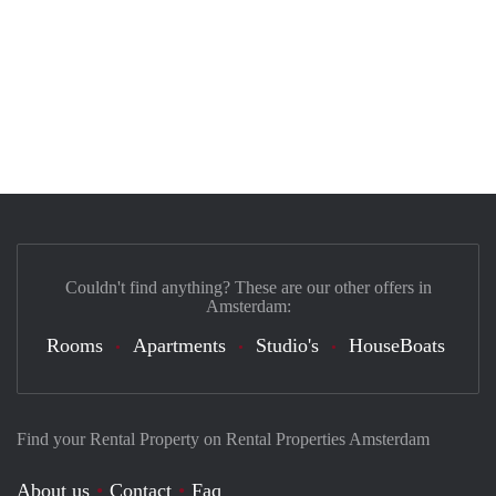
Couldn't find anything? These are our other offers in
Amsterdam:
Rooms
Apartments
Studio's
HouseBoats
Find your Rental Property on Rental Properties Amsterdam
About us
Contact
Faq