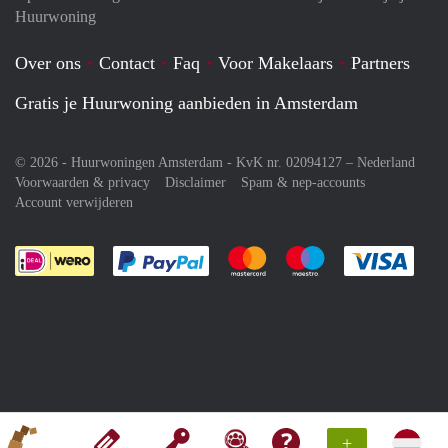
Huurwoning
Over ons
Contact
Faq
Voor Makelaars
Partners
Gratis je Huurwoning aanbieden in Amsterdam
© 2026 - Huurwoningen Amsterdam - KvK nr. 02094127 –
Nederland
Voorwaarden & privacy
Disclaimer
Spam & nep-accounts
Account verwijderen
Je rekent gemakkelijk af met Paypal
Je rekent gemakkelijk af met M
Je rekent gemakkelij
Je re
+