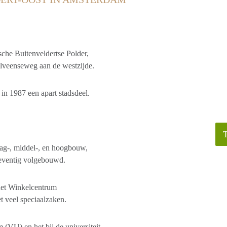
che Buitenveldertse Polder,
elveenseweg aan de westzijde.
 in 1987 een apart stadsdeel.
aag-, middel-, en hoogbouw,
eventig volgebouwd.
 het Winkelcentrum
t veel speciaalzaken.
 (VU) en het bij de universiteit