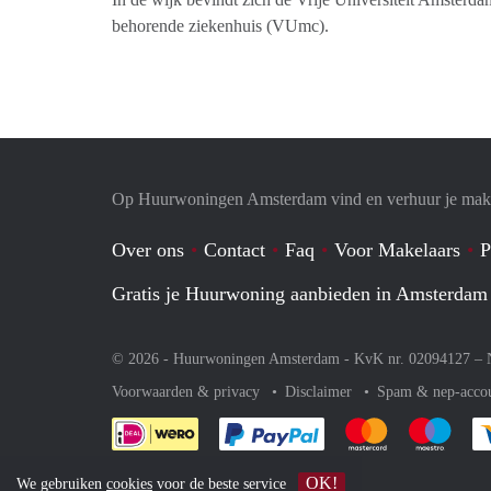
behorende ziekenhuis (VUmc).
Op Huurwoningen Amsterdam vind en verhuur je mak
Over ons
Contact
Faq
Voor Makelaars
P
Gratis je Huurwoning aanbieden in Amsterdam
© 2026 - Huurwoningen Amsterdam - KvK nr. 02094127 –
Voorwaarden & privacy
Disclaimer
Spam & nep-acco
Je rekent gemakkelijk af 
Je rekent gemak
Je rek
OK!
We gebruiken
cookies
voor de beste service