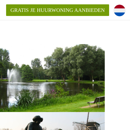
GRATIS JE HUURWONING AANBIEDEN
 van een woning?
 vrije sector in Amsterdam?
m?
terdam?
udio of appartement in Amsterdam?