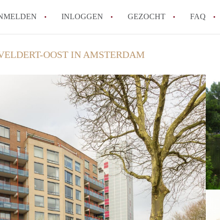
NMELDEN
INLOGGEN
GEZOCHT
FAQ
VELDERT-OOST IN AMSTERDAM
Hoe voorkom ik oplichting bij het huren
Wat is het verschil tussen sociale huur en
Heb ik recht op huurtoeslag in Amsterda
Hoe vind ik snel een huurwoning in Ams
Wat is een normale huurprijs voor een st
Alle veelgestelde vragen