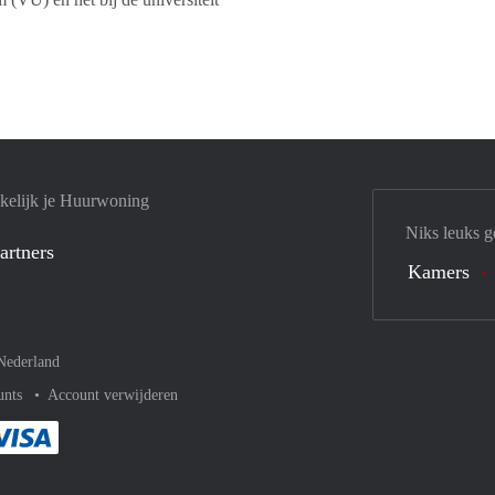
kelijk je Huurwoning
Niks leuks g
artners
Kamers
Nederland
unts
Account verwijderen
met Paypal
kelijk af met Mastercard
ent gemakkelijk af met Meastro
Je rekent gemakkelijk af met Visa