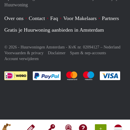
Huurwoning
Over ons
Contact
Faq
Voor Makelaars
Partners
Gratis je Huurwoning aanbieden in Amsterdam
© 2026 - Huurwoningen Amsterdam - KvK nr. 02094127 –
Nederland
Voorwaarden & privacy
Disclaimer
Spam & nep-accounts
Account verwijderen
Je rekent gemakkelijk af met Paypal
Je rekent gemakkelijk af met M
Je rekent gemakkelij
Je re
+