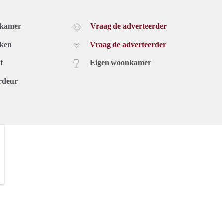
dkamer
Vraag de adverteerder
uken
Vraag de adverteerder
t
Eigen woonkamer
rdeur