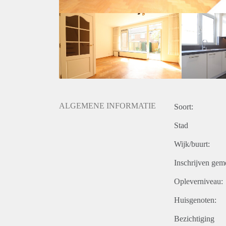
- Laundry room
- Close to public transport
- Registration possible
- Lots of storage space
- Pets are negotiable
Rental price € 2450,- excluding utilities
Deposit equal to 2 months rent
ALGEMENE INFORMATIE
Soort:
Stad
Wijk/buurt:
Inschrijven gem
Opleverniveau:
Huisgenoten:
Bezichtiging