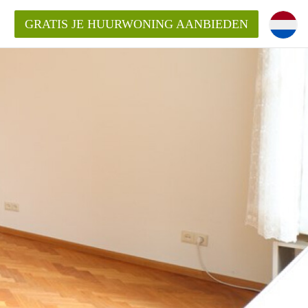
GRATIS JE HUURWONING AANBIEDEN
 van een woning?
 vrije sector in Amsterdam?
m?
terdam?
udio of appartement in Amsterdam?