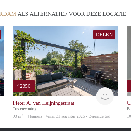
RDAM
ALS ALTERNATIEF VOOR DEZE LOCATIE
DELEN
2350
€
Great Expatation
Zaanstad
Pieter A. van Heijningestraat
C
Tussenwoning
B
2
98 m
· 4 kamers · Vanaf 31 augustus 2026 - Bepaalde tijd
1