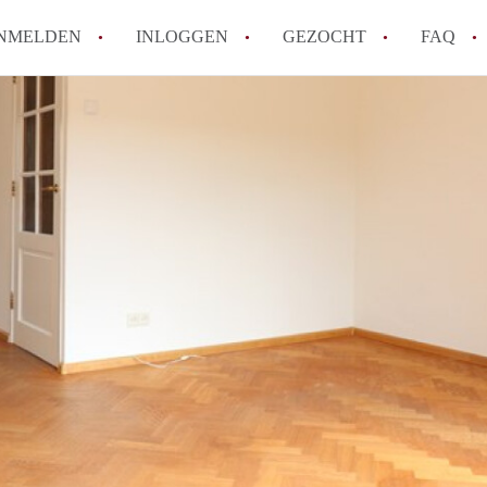
NMELDEN
INLOGGEN
GEZOCHT
FAQ
Hoe voorkom ik oplichting bij het huren
Wat is het verschil tussen sociale huur en
Heb ik recht op huurtoeslag in Amsterda
Hoe vind ik snel een huurwoning in Ams
Wat is een normale huurprijs voor een st
Alle veelgestelde vragen