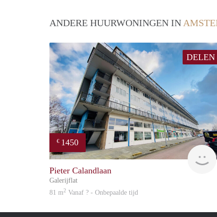
ANDERE HUURWONINGEN IN
AMSTE
DELEN
1450
€
Pieter Calandlaan
Galerijflat
2
81 m
Vanaf ? - Onbepaalde tijd