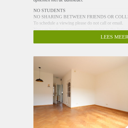
NO STUDENTS
NO SHARING BETWEEN FRIENDS OR COL
To schedule a viewing please do not call or email.
You can book an appointment by going to the listing
-> Go to HousingNet's website
LEES MEER
-> Click on the listing you are interested in
-> Click on the orange button which says "Bezichti
-> Confirm the viewing directly via this calendar
Nice family home available in the Geuzenveld area.
This property is 98m2, has 3 bedrooms, a garden and 
has a lot of light.
The house is easy to reach by public transport and by 
- Available from 22-05-2023 for a maximum of 24 m
- 3 bedrooms (perfect for a couple or fam
- 98m2
- Livingroom with fully equipped kitchen
- Unfurnished but with flooring etc
- Bathroom with bathtub, shower and sink
- Separate toilet