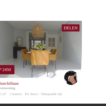
DELEN
2450
€
Alex
hurchillaan
ovenwoning
2
01 m
· 3 kamers · Per direct - Onbepaalde tijd