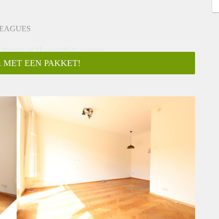
LEAGUES
 directly on HousingNet's website:
 MET EEN PAKKET!
ging inplannen"
there is a playground in front of the house. The living room
car. The area is very child friendly.
onths (modelcontract B)
ily) NO SHARING BETWEEN FRIENDS OR COLLEAGUES